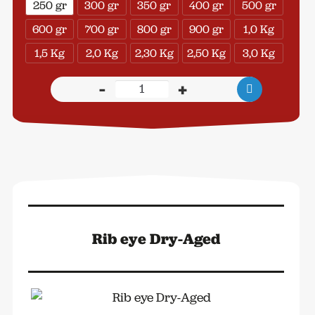
250 gr
300 gr
350 gr
400 gr
500 gr
600 gr
700 gr
800 gr
900 gr
1,0 Kg
1,5 Kg
2,0 Kg
2,30 Kg
2,50 Kg
3,0 Kg
-
+
Entrecote
Dry-
Aged
aantal
Rib eye Dry-Aged