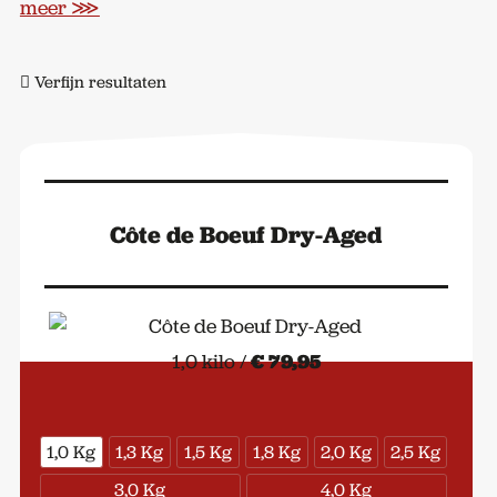
meer ⋙
Verfijn resultaten
Côte de Boeuf Dry-Aged
1,0 kilo /
€ 79,95
1,0 Kg
1,3 Kg
1,5 Kg
1,8 Kg
2,0 Kg
2,5 Kg
3,0 Kg
4,0 Kg