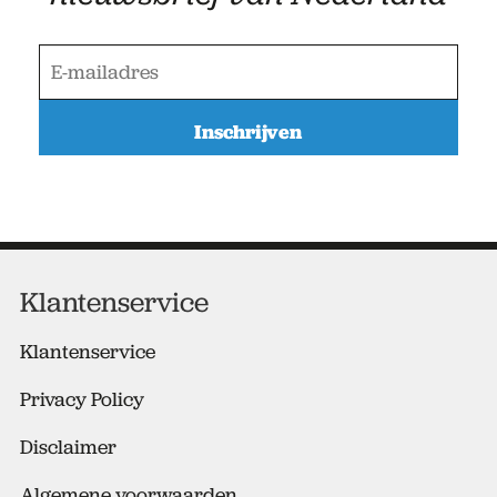
E
-
m
a
i
l
a
d
r
e
Klantenservice
s
*
Klantenservice
Privacy Policy
Disclaimer
Algemene voorwaarden