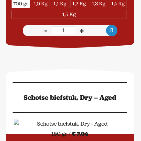
700 gr
1,0 Kg
1,1 Kg
1,2 Kg
1,3 Kg
1,4 Kg
1,5 Kg
-
+
I-
Bone
Dry-
Aged
aantal
Schotse biefstuk, Dry – Aged
150 gr /
€ 7,04