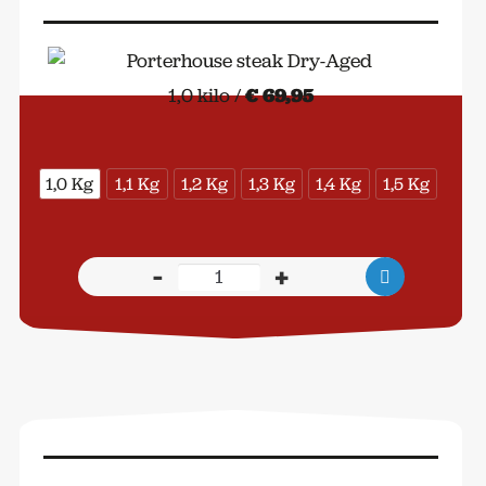
1,0 kilo /
€ 69,95
1,0 Kg
1,1 Kg
1,2 Kg
1,3 Kg
1,4 Kg
1,5 Kg
-
+
Porterhouse
steak
Dry-
Aged
aantal