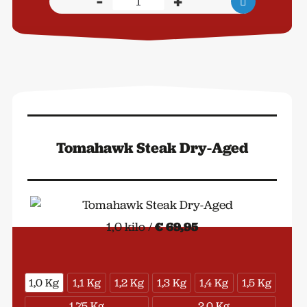
-
+
Salamoia
Bolognese
aantal
Tomahawk Steak Dry-Aged
1,0 kilo /
€ 69,95
1,0 Kg
1,1 Kg
1,2 Kg
1,3 Kg
1,4 Kg
1,5 Kg
1,75 Kg
2,0 Kg