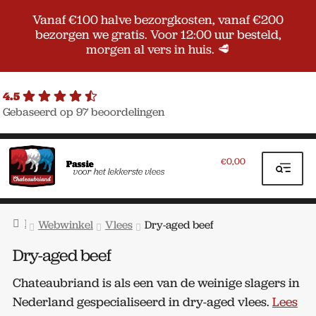
Vanaf €100 halve bezorgkosten, vanaf €200
bezorgen we gratis. Voor 12:00 uur besteld,
morgen al vers in huis. 🥩
4.5
Gebaseerd op 97 beoordelingen
Ga
Ga
door
naar
0,00
€
naar
de
navigatie
inhoud
Home
Webwinkel
Vlees
Dry-aged beef
Dry-aged beef
Chateaubriand is als een van de weinige slagers in
Nederland gespecialiseerd in dry-aged vlees.
Lees