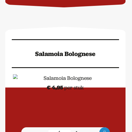
Dry-
Aged
aantal
Salamoia Bolognese
€
4,95
per stuk