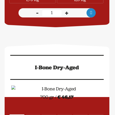
-
+
Tomahawk
Steak
Dry-
Aged
aantal
I-Bone Dry-Aged
700 gr /
€ 46,17