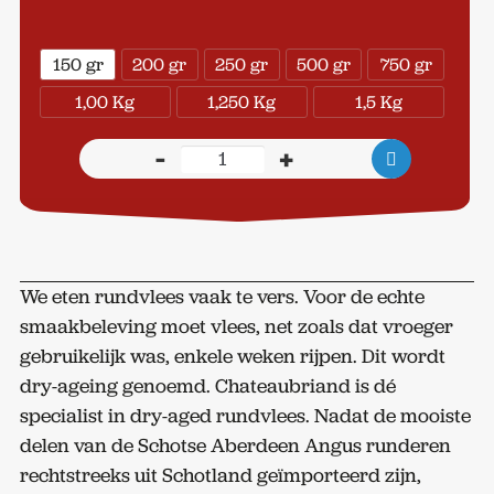
150 gr
200 gr
250 gr
500 gr
750 gr
1,00 Kg
1,250 Kg
1,5 Kg
-
+
Schotse
biefstuk,
Dry
-
Aged
We eten rundvlees vaak te vers. Voor de echte
aantal
smaakbeleving moet vlees, net zoals dat vroeger
gebruikelijk was, enkele weken rijpen. Dit wordt
dry-ageing genoemd. Chateaubriand is dé
specialist in dry-aged rundvlees. Nadat de mooiste
delen van de Schotse Aberdeen Angus runderen
rechtstreeks uit Schotland geïmporteerd zijn,