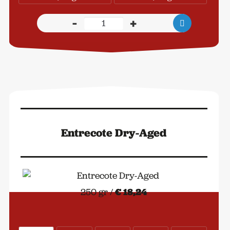
-
+
Côte
de
Boeuf
Dry-
Aged
aantal
Entrecote Dry-Aged
250 gr /
€ 18,24