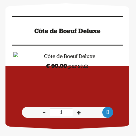
Côte de Boeuf Deluxe
€
90,00
per stuk
-
+
Côte
de
Boeuf