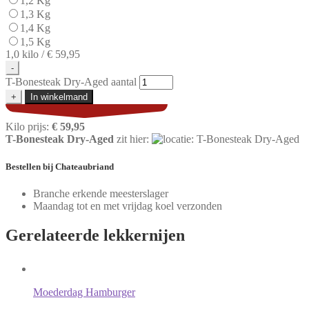
1,2 Kg
1,3 Kg
1,4 Kg
1,5 Kg
1,0 kilo /
€ 59,95
-
T-Bonesteak Dry-Aged aantal
+
In winkelmand
Kilo prijs:
€ 59,95
T-Bonesteak Dry-Aged
zit hier:
Bestellen
bij Chateaubriand
Branche erkende meesterslager
Maandag tot en met vrijdag koel verzonden
Gerelateerde
lekkernijen
Moederdag Hamburger