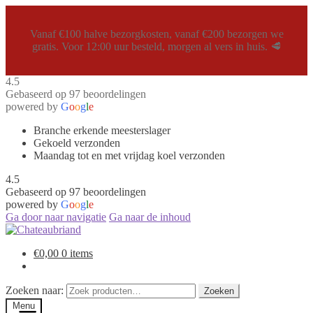
Vanaf €100 halve bezorgkosten, vanaf €200 bezorgen we
gratis. Voor 12:00 uur besteld, morgen al vers in huis. 🥩
4.5
Gebaseerd op 97 beoordelingen
powered by
G
o
o
g
l
e
Branche erkende meesterslager
Gekoeld verzonden
Maandag tot en met vrijdag koel verzonden
4.5
Gebaseerd op 97 beoordelingen
powered by
G
o
o
g
l
e
Ga door naar navigatie
Ga naar de inhoud
€
0,00
0 items
Zoeken naar:
Zoeken
Menu