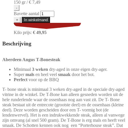
150 gr /
€ 7,49
-
Bavette aantal
+
In winkelmand
Kilo prijs:
€ 49,95
Beschrijving
Aberdeen Angus T-Bonesteak
Minimaal
3 weken
dry-aged in onze eigen dry-ager.
Super
mals
en heel veel
smaak
door het bot.
Perfect
voor op de BBQ
T- bone steak is minimaal 3 weken dry-aged in de speciale dry-aged
vitrine in de winkel. De T-Bone kan alleen gesneden worden uit de
hele runderlende waar de ossenhaas nog aan vast zit. De T- Bone
steak bestaat uit de entrecote (grootste deel) en de ossenhaas (kleine
deel). Deze worden gescheiden door een T- vormig bot (de
lendenwervel). Het is een indrukwekkende steak, alleen al vanwege
zijn omvang (al snel 500 gram). De T-Bone is erg mals en heeft veel
smaak. De Schotten kennen ook nog een “Porterhouse steak”. Dat