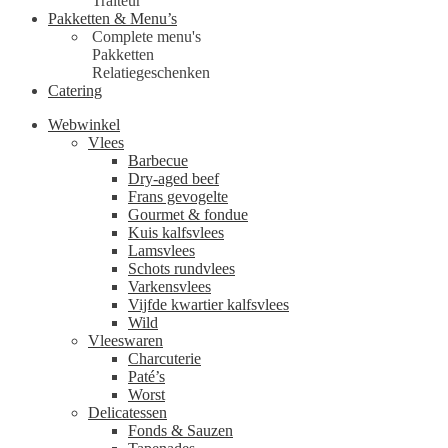
Traiteur
Pakketten & Menu’s
Complete menu's
Pakketten
Relatiegeschenken
Catering
Webwinkel
Vlees
Barbecue
Dry-aged beef
Frans gevogelte
Gourmet & fondue
Kuis kalfsvlees
Lamsvlees
Schots rundvlees
Varkensvlees
Vijfde kwartier kalfsvlees
Wild
Vleeswaren
Charcuterie
Paté’s
Worst
Delicatessen
Fonds & Sauzen