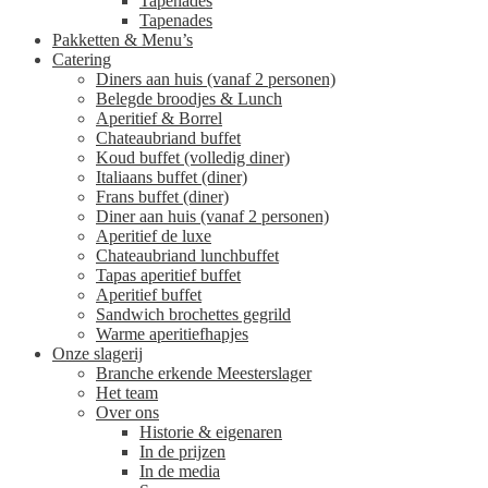
Tapenades
Tapenades
Pakketten & Menu’s
Catering
Diners aan huis (vanaf 2 personen)
Belegde broodjes & Lunch
Aperitief & Borrel
Chateaubriand buffet
Koud buffet (volledig diner)
Italiaans buffet (diner)
Frans buffet (diner)
Diner aan huis (vanaf 2 personen)
Aperitief de luxe
Chateaubriand lunchbuffet
Tapas aperitief buffet
Aperitief buffet
Sandwich brochettes gegrild
Warme aperitiefhapjes
Onze slagerij
Branche erkende Meesterslager
Het team
Over ons
Historie & eigenaren
In de prijzen
In de media