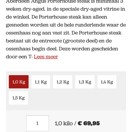
Aberdeen Angus Porterhouse steak is minimaal 3
weken dry-aged. in de speciale dry-aged vitrine in
de winkel. De Porterhouse steak kan alleen
gesneden worden uit de hele runderlende waar de
ossenhaas nog aan vast zit. De Porterhouse steak
bestaat uit de entrecote (grootste deel) en de
ossenhaas begin deel. Deze worden gescheiden
door een T-
Lees meer
1,0 Kg
1,1 Kg
1,2 Kg
1,3 Kg
1,4 Kg
1,5 Kg
Porterhouse
1,0 kilo /
€ 69,95
steak