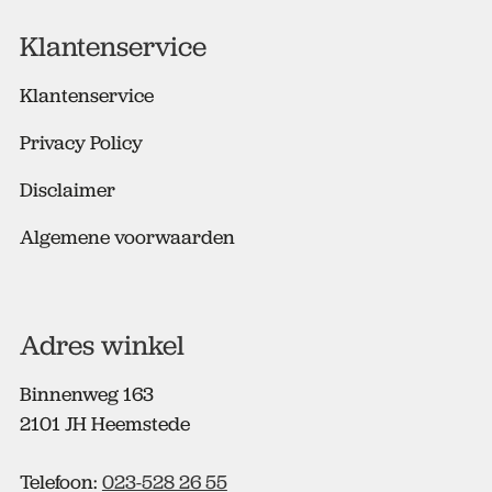
r
e
Klantenservice
s
*
Klantenservice
Privacy Policy
Disclaimer
Algemene voorwaarden
Adres winkel
Binnenweg 163
2101 JH Heemstede
Telefoon:
023-528 26 55