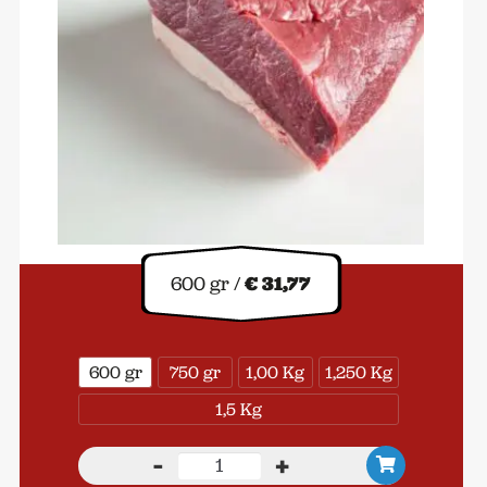
600 gr /
€ 31,77
600 gr
750 gr
1,00 Kg
1,250 Kg
1,5 Kg
-
+
Picanha