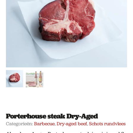
Porterhouse steak Dry-Aged
Categorieën:
Barbecue
,
Dry-aged beef
,
Schots rundvlees