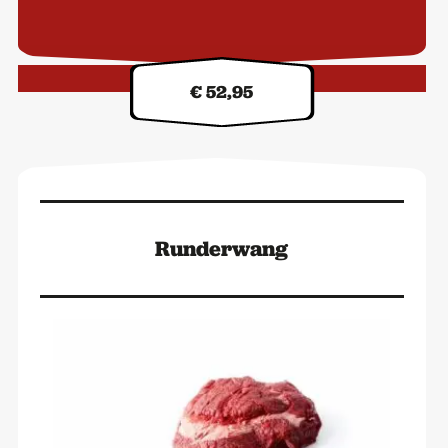
(Staartstuk)
aantal
Kilo prijs:
€ 52,95
Runderwang