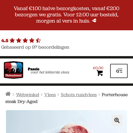
Vanaf €100 halve bezorgkosten, vanaf €200
bezorgen we gratis. Voor 12:00 uur besteld,
morgen al vers in huis. 🥩
4.5
Gebaseerd op 97 beoordelingen
Ga
Ga
door
naar
0,00
€
naar
de
navigatie
inhoud
Home
Webwinkel
Vlees
Schots rundvlees
Porterhouse
steak Dry-Aged
🔍