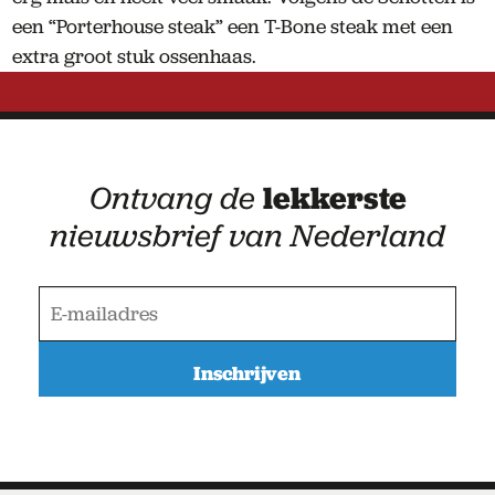
een “Porterhouse steak” een T-Bone steak met een
extra groot stuk ossenhaas.
Ontvang de
lekkerste
nieuwsbrief van Nederland
E
-
m
a
i
l
a
d