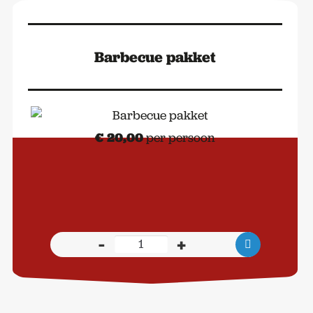
Barbecue pakket
€
20,00
per persoon
-
+
Barbecue
pakket
aantal