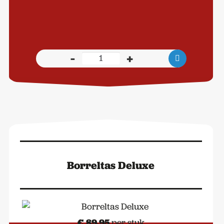
-
+
De
Chateaubriand
Meat
Box
aantal
Borreltas Deluxe
€
89,95
per stuk