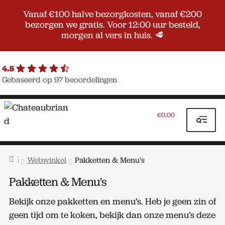
Vanaf €100 halve bezorgkosten, vanaf €200
bezorgen we gratis. Voor 12:00 uur besteld,
morgen al vers in huis. 🥩
4.5
Gebaseerd op 97 beoordelingen
Ga
Ga
door
naar
0,00
€
naar
de
navigatie
inhoud
Home
Webwinkel
Pakketten & Menu's
Pakketten & Menu's
Bekijk onze pakketten en menu’s. Heb je geen zin of
geen tijd om te koken, bekijk dan onze menu’s deze