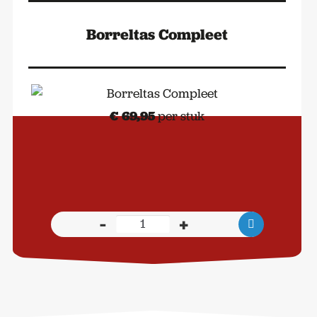
Borreltas Compleet
€
69,95
per stuk
-
+
Borreltas
Compleet
aantal