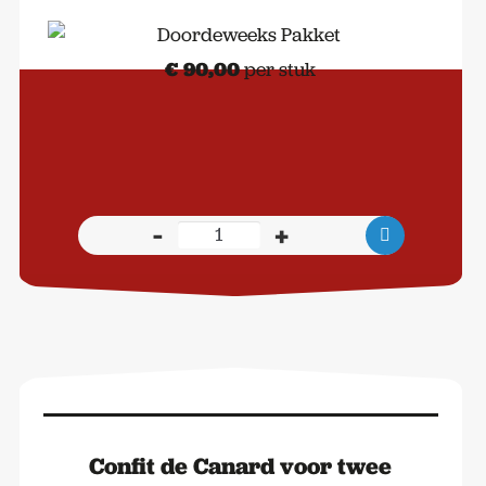
€
90,00
per stuk
-
+
Doordeweeks
Pakket
aantal
Confit de Canard voor twee