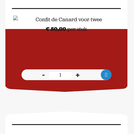
€
50,00
per stuk
-
+
Confit
de
Canard
voor
twee
aantal