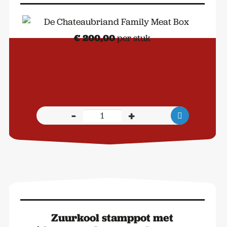
€
200,00
per stuk
-
+
De
Chateaubriand
Family
Meat
Box
aantal
Zuurkool stamppot met