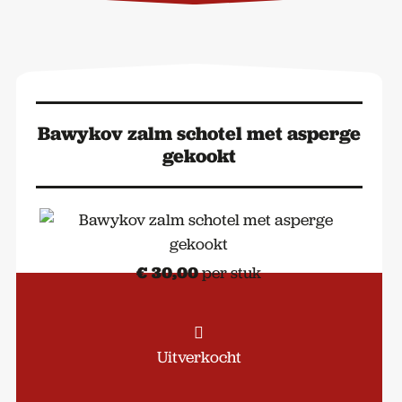
Jackie's
Smokehouse
aantal
Bawykov zalm schotel met asperge
gekookt
€
30,00
per stuk
Uitverkocht