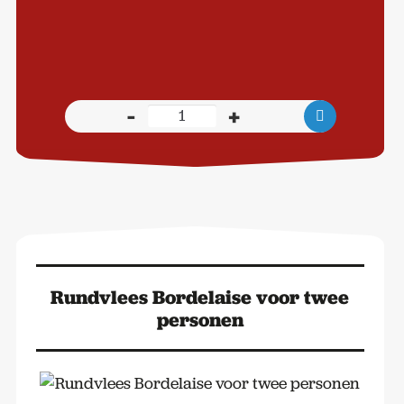
-
+
Procureur
Zuiderzee
varken
in
mosterd
kalfjus
voor
twee
Rundvlees Bordelaise voor twee
personen
personen
aantal