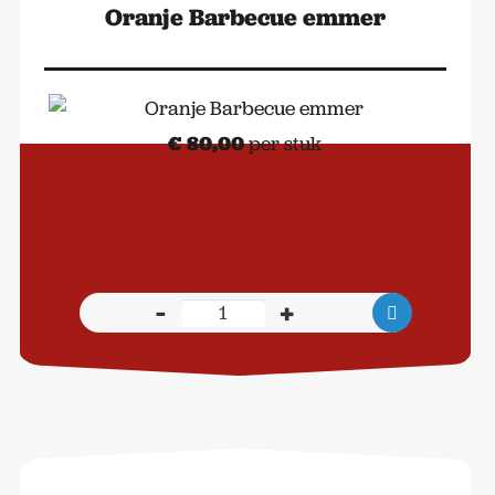
Oranje Barbecue emmer
€
80,00
per stuk
-
+
Oranje
Barbecue
emmer
aantal