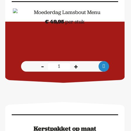
€
49,95
per stuk
-
+
Moederdag
Lamsbout
Menu
aantal
Kerstpakket op maat