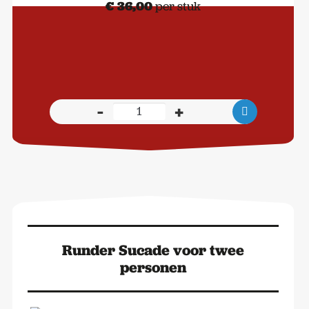
€
36,00
per stuk
-
+
Rundvlees
Bordelaise
voor
twee
personen
aantal
Runder Sucade voor twee
personen