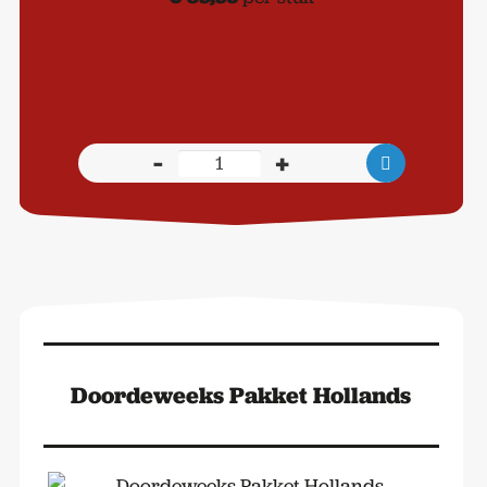
-
+
Borreltas
Deluxe
aantal
Doordeweeks Pakket Hollands