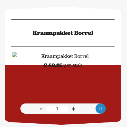
Kraampakket Borrel
€
40,95
per stuk
-
+
Kraampakket
Borrel
aantal