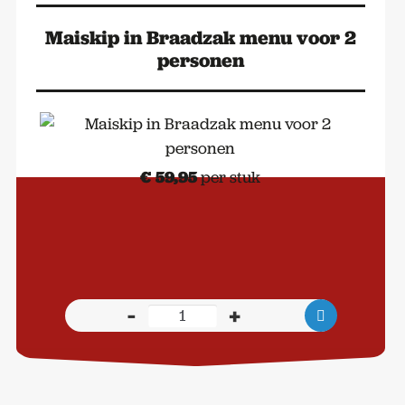
personen
aantal
Maiskip in Braadzak menu voor 2
personen
€
59,95
per stuk
-
+
Maiskip
in
Braadzak
menu