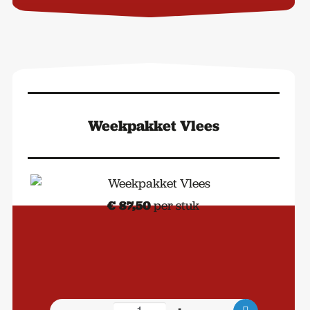
Deluxe
aantal
Weekpakket Vlees
€
87,50
per stuk