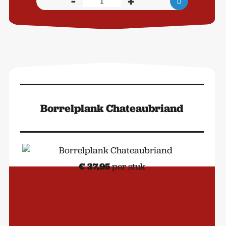
-
+
Weekpakket
Vlees
aantal
Borrelplank Chateaubriand
€
37,95
per stuk