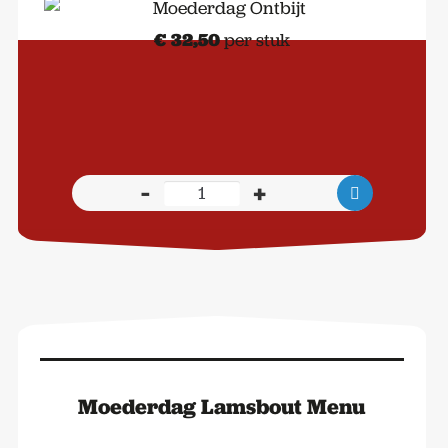
€
32,50
per stuk
-
+
Moederdag
Ontbijt
aantal
Moederdag Lamsbout Menu