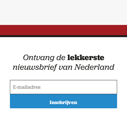
Ontvang de
lekkerste
nieuwsbrief van Nederland
E
-
m
a
i
l
a