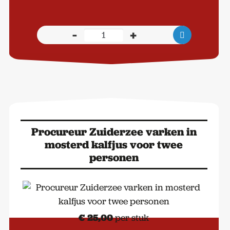
-
+
Huisgemaakt
Vleeswaren
Pakket
aantal
Procureur Zuiderzee varken in
mosterd kalfjus voor twee
personen
€
25,00
per stuk