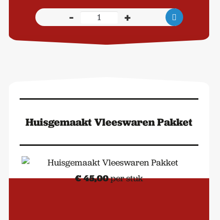
-
+
Borrelplank
Chateaubriand
aantal
Huisgemaakt Vleeswaren Pakket
€
45,00
per stuk