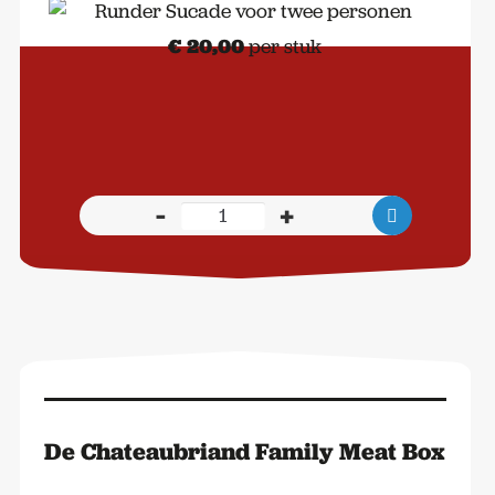
€
20,00
per stuk
-
+
Runder
Sucade
voor
twee
personen
aantal
De Chateaubriand Family Meat Box