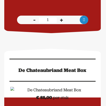
-
+
Kraampakket
Deluxe
aantal
De Chateaubriand Meat Box
€
85,00
per stuk