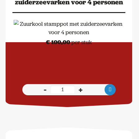
zuiderzeevarken voor 4 personen
€
100,00
per stuk
-
+
Zuurkool
stamppot
met
zuiderzeevarken
voor
4