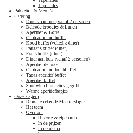
Tapenades
Tapenades
Pakketten & Menu’s
Catering
Diners aan huis (vanaf 2 personen)
Belegde broodjes & Lunch
Aperitief & Borrel
Chateaubriand buffet
Koud buffet (volledig diner)
Italiaans buffet (diner)
Frans buffet (diner)
Diner aan huis (vanaf 2 personen)
Aperitief de luxe
Chateaubriand lunchbuffet
Tapas aperitief buffet
Aperitief buffet
Sandwich brochettes gegrild
Warme aperitiefhapjes
Onze slagerij
Branche erkende Meesterslager
Het team
Over ons
Historie & eigenaren
In de prijzen
In de media