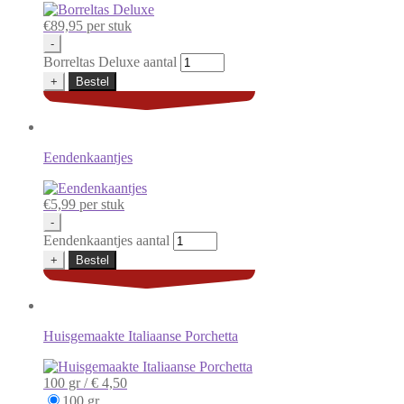
€
89,95
per stuk
-
Borreltas Deluxe aantal
+
Bestel
Eendenkaantjes
€
5,99
per stuk
-
Eendenkaantjes aantal
+
Bestel
Huisgemaakte Italiaanse Porchetta
100 gr /
€ 4,50
100 gr