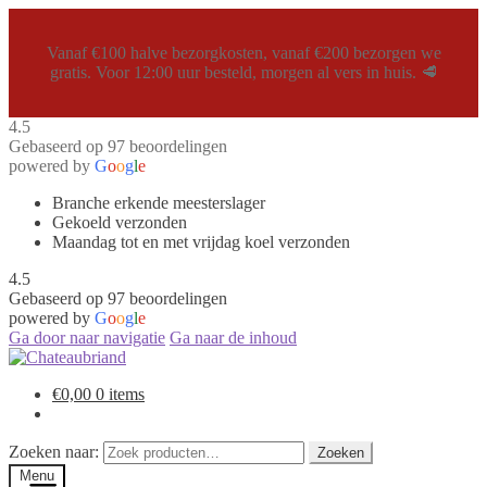
Vanaf €100 halve bezorgkosten, vanaf €200 bezorgen we
gratis. Voor 12:00 uur besteld, morgen al vers in huis. 🥩
4.5
Gebaseerd op 97 beoordelingen
powered by
G
o
o
g
l
e
Branche erkende meesterslager
Gekoeld verzonden
Maandag tot en met vrijdag koel verzonden
4.5
Gebaseerd op 97 beoordelingen
powered by
G
o
o
g
l
e
Ga door naar navigatie
Ga naar de inhoud
€
0,00
0 items
Zoeken naar:
Zoeken
Menu