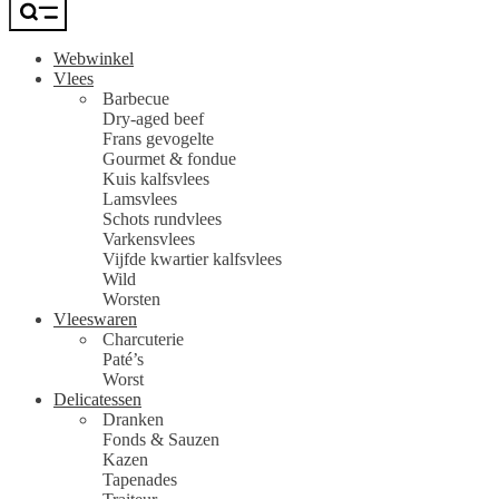
Webwinkel
Vlees
Barbecue
Dry-aged beef
Frans gevogelte
Gourmet & fondue
Kuis kalfsvlees
Lamsvlees
Schots rundvlees
Varkensvlees
Vijfde kwartier kalfsvlees
Wild
Worsten
Vleeswaren
Charcuterie
Paté’s
Worst
Delicatessen
Dranken
Fonds & Sauzen
Kazen
Tapenades