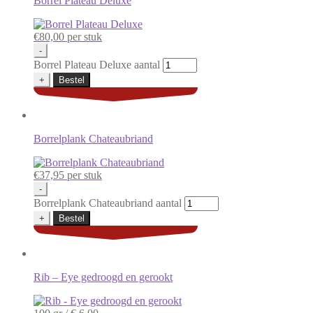
Borrel Plateau Deluxe
€
80,00
per stuk
-
Borrel Plateau Deluxe aantal
+
Bestel
Borrelplank Chateaubriand
€
37,95
per stuk
-
Borrelplank Chateaubriand aantal
+
Bestel
Rib – Eye gedroogd en gerookt