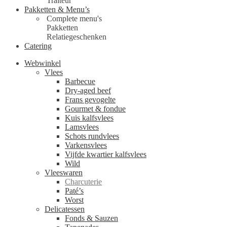
Traiteur
Pakketten & Menu’s
Complete menu's
Pakketten
Relatiegeschenken
Catering
Webwinkel
Vlees
Barbecue
Dry-aged beef
Frans gevogelte
Gourmet & fondue
Kuis kalfsvlees
Lamsvlees
Schots rundvlees
Varkensvlees
Vijfde kwartier kalfsvlees
Wild
Vleeswaren
Charcuterie
Paté’s
Worst
Delicatessen
Fonds & Sauzen