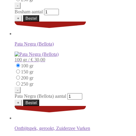
-
Bosham aantal
+
Bestel
Pata Negra (Bellota)
100 gr /
€ 30,00
100 gr
150 gr
200 gr
250 gr
-
Pata Negra (Bellota) aantal
+
Bestel
Ontbijtspek, gerookt, Zuiderzee Varken