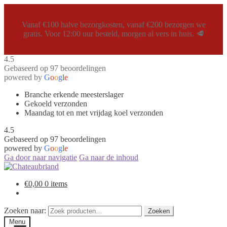
Vanaf €100 halve bezorgkosten, vanaf €200 bezorgen we
gratis. Voor 12:00 uur besteld, morgen al vers in huis. 🥩
4.5
Gebaseerd op 97 beoordelingen
powered by
G
o
o
g
l
e
Branche erkende meesterslager
Gekoeld verzonden
Maandag tot en met vrijdag koel verzonden
4.5
Gebaseerd op 97 beoordelingen
powered by
G
o
o
g
l
e
Ga door naar navigatie
Ga naar de inhoud
€
0,00
0 items
Zoeken naar:
Zoeken
Menu