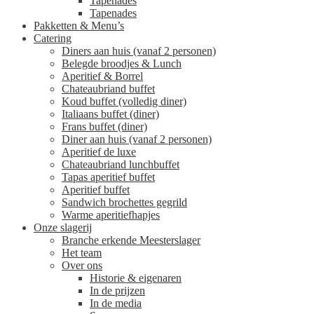
Tapenades
Tapenades
Pakketten & Menu’s
Catering
Diners aan huis (vanaf 2 personen)
Belegde broodjes & Lunch
Aperitief & Borrel
Chateaubriand buffet
Koud buffet (volledig diner)
Italiaans buffet (diner)
Frans buffet (diner)
Diner aan huis (vanaf 2 personen)
Aperitief de luxe
Chateaubriand lunchbuffet
Tapas aperitief buffet
Aperitief buffet
Sandwich brochettes gegrild
Warme aperitiefhapjes
Onze slagerij
Branche erkende Meesterslager
Het team
Over ons
Historie & eigenaren
In de prijzen
In de media