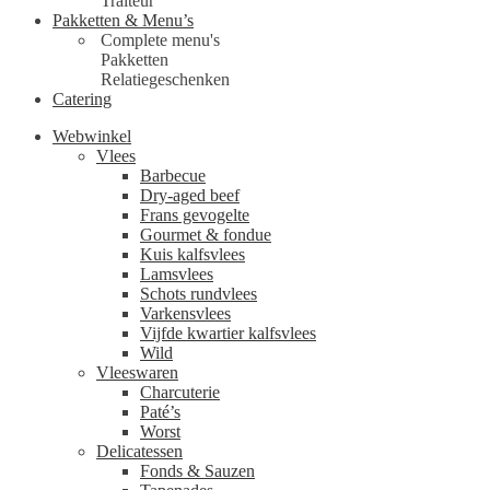
Traiteur
Pakketten & Menu’s
Complete menu's
Pakketten
Relatiegeschenken
Catering
Webwinkel
Vlees
Barbecue
Dry-aged beef
Frans gevogelte
Gourmet & fondue
Kuis kalfsvlees
Lamsvlees
Schots rundvlees
Varkensvlees
Vijfde kwartier kalfsvlees
Wild
Vleeswaren
Charcuterie
Paté’s
Worst
Delicatessen
Fonds & Sauzen