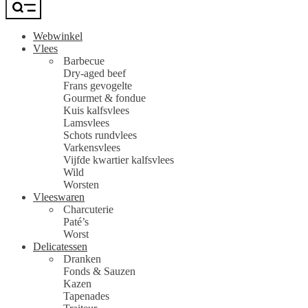
Webwinkel
Vlees
Barbecue
Dry-aged beef
Frans gevogelte
Gourmet & fondue
Kuis kalfsvlees
Lamsvlees
Schots rundvlees
Varkensvlees
Vijfde kwartier kalfsvlees
Wild
Worsten
Vleeswaren
Charcuterie
Paté’s
Worst
Delicatessen
Dranken
Fonds & Sauzen
Kazen
Tapenades