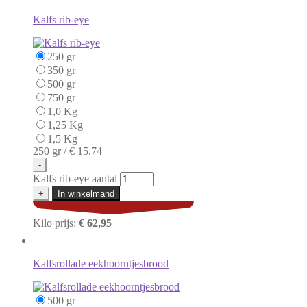
Kalfs rib-eye
250 gr
350 gr
500 gr
750 gr
1,0 Kg
1,25 Kg
1,5 Kg
250 gr /
€ 15,74
-
Kalfs rib-eye aantal
+
In winkelmand
Kilo prijs:
€ 62,95
Kalfsrollade eekhoorntjesbrood
500 gr