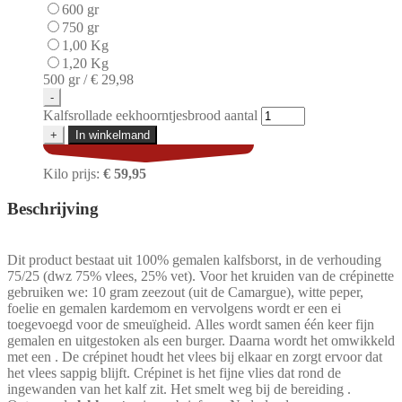
600 gr
750 gr
1,00 Kg
1,20 Kg
500 gr /
€ 29,98
-
Kalfsrollade eekhoorntjesbrood aantal
+
In winkelmand
Kilo prijs:
€ 59,95
Beschrijving
Dit product bestaat uit 100% gemalen kalfsborst, in de verhouding
75/25 (dwz 75% vlees, 25% vet). Voor het kruiden van de crépinette
gebruiken we: 10 gram zeezout (uit de Camargue), witte peper,
foelie en gemalen kardemom en vervolgens wordt er een ei
toegevoegd voor de smeuïgheid. Alles wordt samen één keer fijn
gemalen en uitgestoken als een burger. Daarna wordt het omwikkeld
met een . De crépinet houdt het vlees bij elkaar en zorgt ervoor dat
het vlees sappig blijft. Crépinet is het fijne vlies dat rond de
ingewanden van het kalf zit. Het smelt weg bij de bereiding .