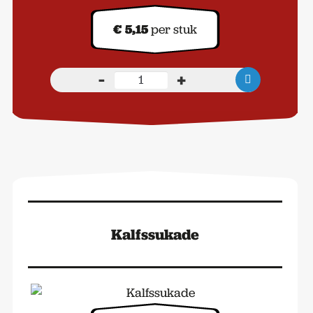
€
5,15
per stuk
-
+
Boerenkalfsworst
aantal
Kalfssukade