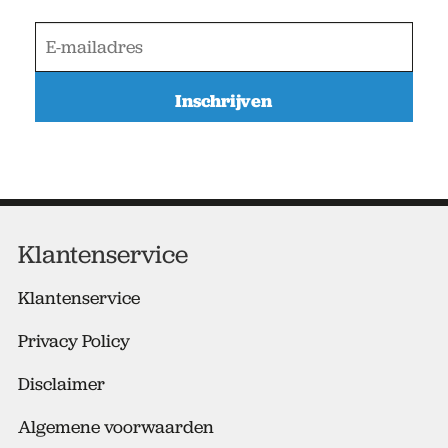
E
-
m
a
i
l
a
d
r
e
Klantenservice
s
*
Klantenservice
Privacy Policy
Disclaimer
Algemene voorwaarden