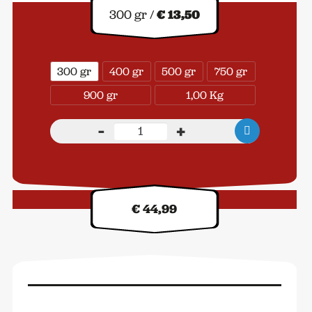
300 gr /
€ 13,50
300 gr
400 gr
500 gr
750 gr
900 gr
1,00 Kg
-
+
Kalfssukade
aantal
Kilo prijs:
€ 44,99