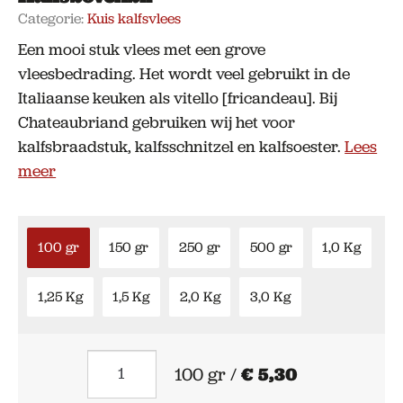
Categorie:
Kuis kalfsvlees
Een mooi stuk vlees met een grove
vleesbedrading. Het wordt veel gebruikt in de
Italiaanse keuken als vitello [fricandeau]. Bij
Chateaubriand gebruiken wij het voor
kalfsbraadstuk, kalfsschnitzel en kalfsoester.
Lees
meer
100 gr
150 gr
250 gr
500 gr
1,0 Kg
1,25 Kg
1,5 Kg
2,0 Kg
3,0 Kg
Kalfsbovenbil
100 gr /
€ 5,30
aantal