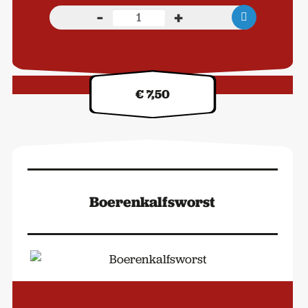
-
+
Kalfsbotten
/
Haxen
aantal
Kilo prijs:
€ 7,50
Boerenkalfsworst