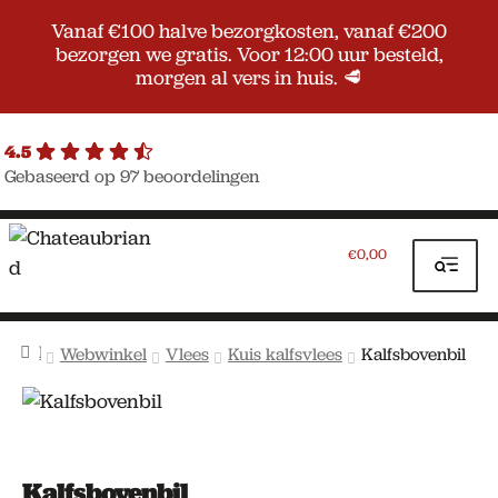
Vanaf €100 halve bezorgkosten, vanaf €200
bezorgen we gratis. Voor 12:00 uur besteld,
morgen al vers in huis. 🥩
4.5
Gebaseerd op 97 beoordelingen
Ga
Ga
door
naar
0,00
€
naar
de
navigatie
inhoud
Home
Webwinkel
Vlees
Kuis kalfsvlees
Kalfsbovenbil
Kalfsbovenbil