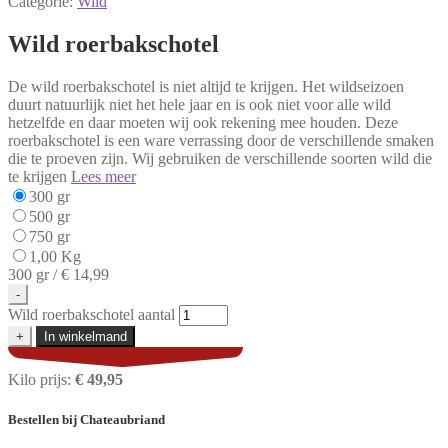
Categorie:
Wild
Wild roerbakschotel
De wild roerbakschotel is niet altijd te krijgen. Het wildseizoen
duurt natuurlijk niet het hele jaar en is ook niet voor alle wild
hetzelfde en daar moeten wij ook rekening mee houden. Deze
roerbakschotel is een ware verrassing door de verschillende smaken
die te proeven zijn. Wij gebruiken de verschillende soorten wild die
te krijgen
Lees meer
300 gr
500 gr
750 gr
1,00 Kg
300 gr /
€ 14,99
-
Wild roerbakschotel aantal
+
In winkelmand
Kilo prijs:
€ 49,95
Bestellen
bij Chateaubriand