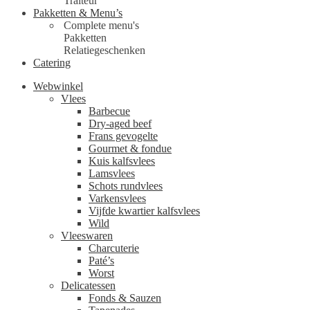
Traiteur
Pakketten & Menu’s
Complete menu's
Pakketten
Relatiegeschenken
Catering
Webwinkel
Vlees
Barbecue
Dry-aged beef
Frans gevogelte
Gourmet & fondue
Kuis kalfsvlees
Lamsvlees
Schots rundvlees
Varkensvlees
Vijfde kwartier kalfsvlees
Wild
Vleeswaren
Charcuterie
Paté’s
Worst
Delicatessen
Fonds & Sauzen