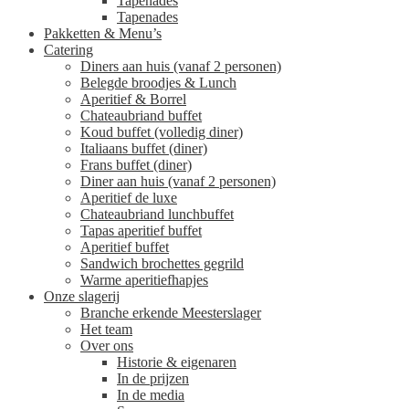
Tapenades
Tapenades
Pakketten & Menu’s
Catering
Diners aan huis (vanaf 2 personen)
Belegde broodjes & Lunch
Aperitief & Borrel
Chateaubriand buffet
Koud buffet (volledig diner)
Italiaans buffet (diner)
Frans buffet (diner)
Diner aan huis (vanaf 2 personen)
Aperitief de luxe
Chateaubriand lunchbuffet
Tapas aperitief buffet
Aperitief buffet
Sandwich brochettes gegrild
Warme aperitiefhapjes
Onze slagerij
Branche erkende Meesterslager
Het team
Over ons
Historie & eigenaren
In de prijzen
In de media