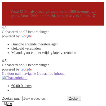
Vanaf €100 halve bezorgkosten, vanaf €200 bezorgen we
gratis. Voor 12:00 uur besteld, morgen al vers in huis. 🥩
4.5
Gebaseerd op 97 beoordelingen
powered by
G
o
o
g
l
e
Branche erkende meesterslager
Gekoeld verzonden
Maandag tot en met vrijdag koel verzonden
4.5
Gebaseerd op 97 beoordelingen
powered by
G
o
o
g
l
e
Ga door naar navigatie
Ga naar de inhoud
€
0,00
0 items
Zoeken naar:
Zoeken
Menu