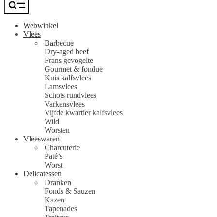
Webwinkel
Vlees
Barbecue
Dry-aged beef
Frans gevogelte
Gourmet & fondue
Kuis kalfsvlees
Lamsvlees
Schots rundvlees
Varkensvlees
Vijfde kwartier kalfsvlees
Wild
Worsten
Vleeswaren
Charcuterie
Paté’s
Worst
Delicatessen
Dranken
Fonds & Sauzen
Kazen
Tapenades