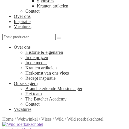
Sponsors
Kranten artikelen
Contact
Over ons
Inspiratie
Vacatures
Over ons
Historie & eigenaren
In de prijzen
In de media
Kranten artikelen
Herkomst van ons vlees
Recept inspiratie
Onze slagerij
Branche erkende Meesterslager
Het team
The Butcher Academy
Contact
Vacatures
Home
/
Webwinkel
/
Vlees
/
Wild
/
Wild roerbakschotel