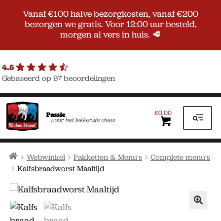
Vanaf €100 halve bezorgkosten, vanaf €200
bezorgen we gratis. Voor 12:00 uur besteld,
morgen al vers in huis. 🥩
4.5
Gebaseerd op 97 beoordelingen
Ga
Ga
door
naar
0,00
€
naar
de
navigatie
inhoud
Home
Webwinkel
Pakketten & Menu's
Complete menu's
Kalfsbraadworst Maaltijd
🔍