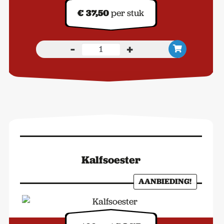
€
37,50
per stuk
-
+
Kalkoen
2
kilo
vers
aantal
Kalfsoester
AANBIEDING!