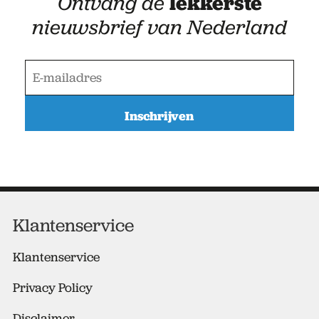
Ontvang de
lekkerste
nieuwsbrief van Nederland
E
-
m
a
i
l
a
d
r
e
Klantenservice
s
*
Klantenservice
Privacy Policy
Disclaimer