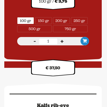
100 gr /
€ 3,75
100 gr
150 gr
200 gr
250 gr
500 gr
750 gr
-
+
Kalfsoester
aantal
Kilo prijs:
€ 37,50
Kalfs rib-eye