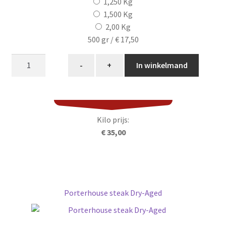
1,250 Kg
1,500 Kg
2,00 Kg
500 gr /
€ 17,50
Achtermuis
-
+
In winkelmand
rund
aantal
Kilo prijs:
€ 35,00
Porterhouse steak Dry-Aged