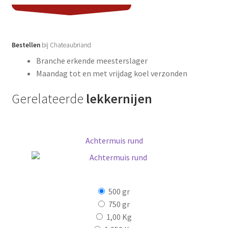
aantal
Bestellen
bij Chateaubriand
Branche erkende meesterslager
Maandag tot en met vrijdag koel verzonden
Gerelateerde
lekkernijen
Achtermuis rund
500 gr
750 gr
1,00 Kg