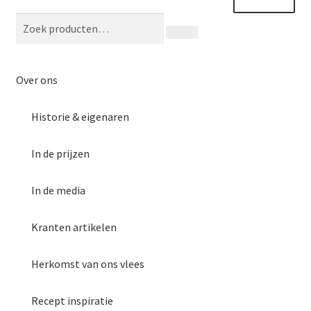
naar
de
navigatie
inhoud
Webwinkel
Pakketten & Menu’s
Over ons
Catering
Historie & eigenaren
Onze slagerij
In de prijzen
Over ons
In de media
Inspiratie
Kranten artikelen
Vacatures
Herkomst van ons vlees
Recept inspiratie