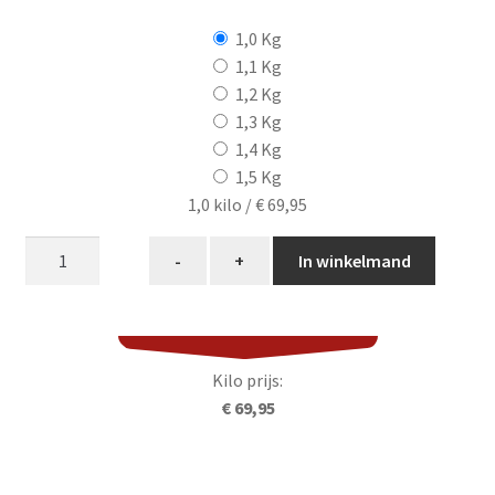
1,0 Kg
1,1 Kg
1,2 Kg
1,3 Kg
1,4 Kg
1,5 Kg
1,0 kilo /
€ 69,95
Porterhouse
-
+
In winkelmand
steak
Dry-
Aged
aantal
Kilo prijs:
€ 69,95