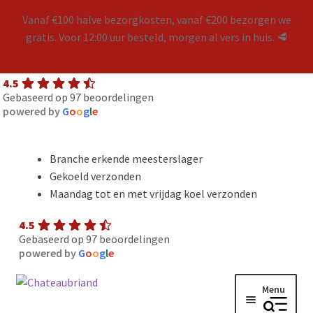
Vanaf €100 halve bezorgkosten, vanaf €200 bezorgen we
gratis. Voor 12:00 uur besteld, morgen al vers in huis. 🥩
4.5
Gebaseerd op 97 beoordelingen
powered by
G
o
o
g
l
e
Branche erkende meesterslager
Gekoeld verzonden
Maandag tot en met vrijdag koel verzonden
4.5
Gebaseerd op 97 beoordelingen
powered by
G
o
o
g
l
e
Ga
Ga
Menu
door
naar