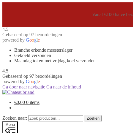
Vanaf €100 halve bezo
4.5
Gebaseerd op 97 beoordelingen
powered by
G
o
o
g
l
e
Branche erkende meesterslager
Gekoeld verzonden
Maandag tot en met vrijdag koel verzonden
4.5
Gebaseerd op 97 beoordelingen
powered by
G
o
o
g
l
e
Ga door naar navigatie
Ga naar de inhoud
€
0,00
0 items
Zoeken naar:
Zoeken
Menu