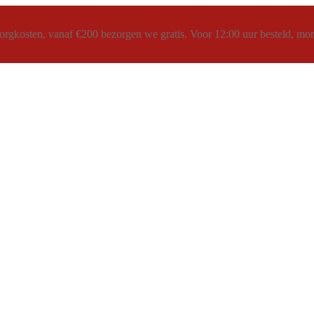
rgkosten, vanaf €200 bezorgen we gratis. Voor 12:00 uur besteld, morg