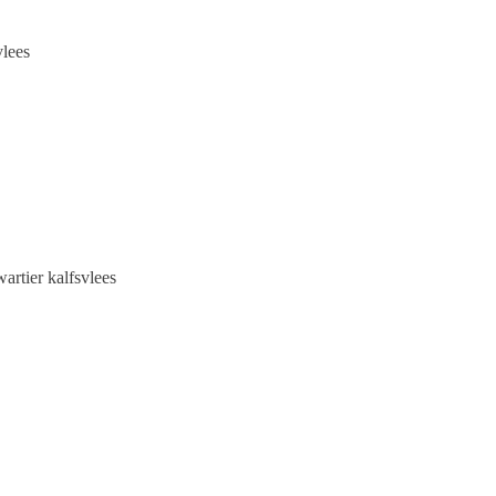
lees
artier kalfsvlees