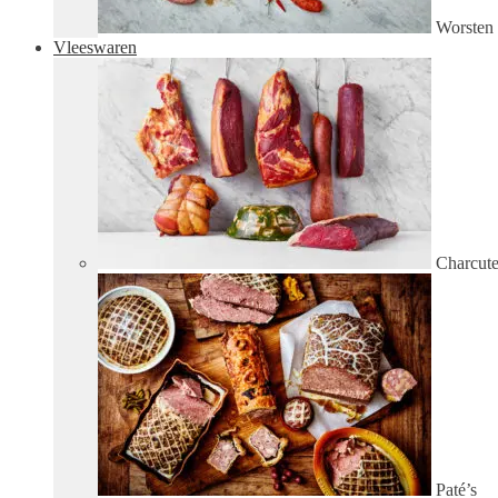
Worsten
Vleeswaren
Charcute
Paté’s