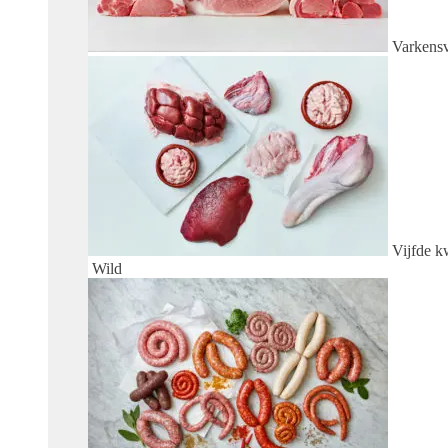
Varkensv
Vijfde kw
Wild