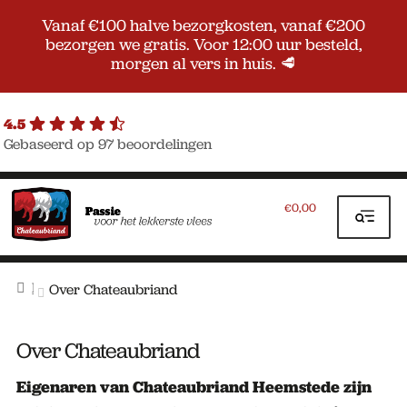
Vanaf €100 halve bezorgkosten, vanaf €200
bezorgen we gratis. Voor 12:00 uur besteld,
morgen al vers in huis. 🥩
4.5
Gebaseerd op 97 beoordelingen
Ga
Ga
door
naar
0,00
€
naar
de
navigatie
inhoud
Home
Over Chateaubriand
Over Chateaubriand
Eigenaren van Chateaubriand Heemstede zijn