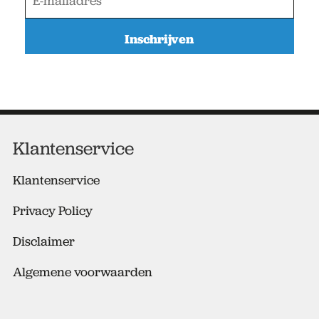
-
m
a
i
l
a
d
r
e
Klantenservice
s
*
Klantenservice
Privacy Policy
Disclaimer
Algemene voorwaarden