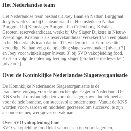
Het Nederlandse team
Het Nederlandse team bestaat uit Joey Baan en Nathan Burggraaf.
Joey is werkzaam bij Chateaubriand in Heemstede en Nathan
Burggraaf bij Keurslager Burggraaf in Culemborg. Kristian
Grooten, reservekandidaat, werkt bij Uw Slager Dijkstra in Nieuw-
Weerdinge. Kristian is als reservekandidaat verzekerd van een plaats
in het Nederlands team dat in 2015 wederom haar Europese titel
verdedigt. Nathan volgt de opleiding slager-worstmaker [niveau 3]
en Joey voor winkelslager [niveau 3] bij SVO vakopleiding food.
Kristian volgt de opleiding leerling-slager (productie-medewerker)
[niveau 2].
Over de Koninklijke Nederlandse Slagersorganisatie
De Koninklijke Nederlandse Slagersorganisatie is de
branchevereniging voor de ambachtelijke slager in Nederland. De
KNS schept omstandigheden voor de slager, zowel individueel als
voor de hele branche, om succesvol te ondernemen. Vanuit de KNS
worden voorwaarden en middelen gecreëerd om succesvol te zijn
als ondernemer, werkgever en vakman.
Over SVO vakopleiding food
SVO vakopleiding food leidt vakmensen op voor slagerijen,