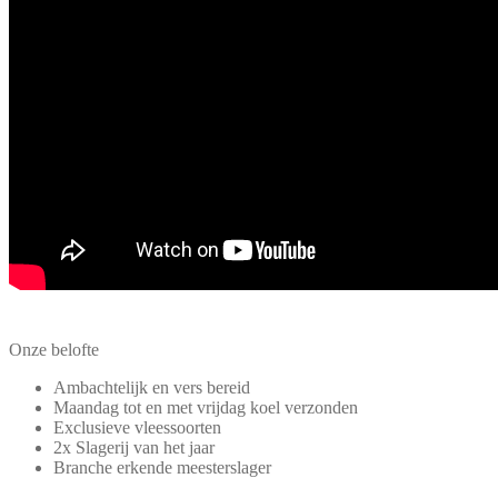
Onze belofte
Ambachtelijk en vers bereid
Maandag tot en met vrijdag koel verzonden
Exclusieve vleessoorten
2x Slagerij van het jaar
Branche erkende meesterslager