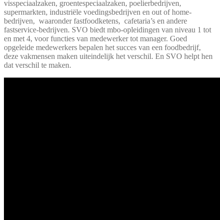
visspeciaalzaken, groentespeciaalzaken, poelierbedrijven,
supermarkten, industriële voedingsbedrijven en out of home-
bedrijven, waaronder fastfoodketens, cafetaria’s en andere
fastservice-bedrijven. SVO biedt mbo-opleidingen van niveau 1 tot
en met 4, voor functies van medewerker tot manager. Goed
opgeleide medewerkers bepalen het succes van een foodbedrijf,
deze vakmensen maken uiteindelijk het verschil. En SVO helpt hen
dat verschil te maken.