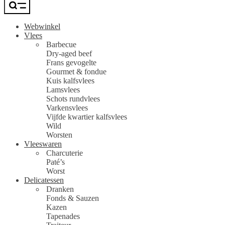
Webwinkel
Vlees
Barbecue
Dry-aged beef
Frans gevogelte
Gourmet & fondue
Kuis kalfsvlees
Lamsvlees
Schots rundvlees
Varkensvlees
Vijfde kwartier kalfsvlees
Wild
Worsten
Vleeswaren
Charcuterie
Paté’s
Worst
Delicatessen
Dranken
Fonds & Sauzen
Kazen
Tapenades