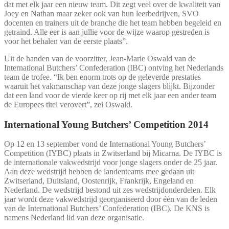
dat met elk jaar een nieuw team. Dit zegt veel over de kwaliteit van
Joey en Nathan maar zeker ook van hun leerbedrijven, SVO
docenten en trainers uit de branche die het team hebben begeleid en
getraind. Alle eer is aan jullie voor de wijze waarop gestreden is
voor het behalen van de eerste plaats”.
Uit de handen van de voorzitter, Jean-Marie Oswald van de
International Butchers’ Confederation (IBC) ontving het Nederlands
team de trofee. “Ik ben enorm trots op de geleverde prestaties
waaruit het vakmanschap van deze jonge slagers blijkt. Bijzonder
dat een land voor de vierde keer op rij met elk jaar een ander team
de Europees titel verovert”, zei Oswald.
International Young Butchers’ Competition 2014
Op 12 en 13 september vond de International Young Butchers’
Competition (IYBC) plaats in Zwitserland bij Micarna. De IYBC is
de internationale vakwedstrijd voor jonge slagers onder de 25 jaar.
Aan deze wedstrijd hebben de landenteams mee gedaan uit
Zwitserland, Duitsland, Oostenrijk, Frankrijk, Engeland en
Nederland. De wedstrijd bestond uit zes wedstrijdonderdelen. Elk
jaar wordt deze vakwedstrijd georganiseerd door één van de leden
van de International Butchers’ Confederation (IBC). De KNS is
namens Nederland lid van deze organisatie.