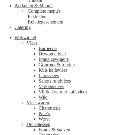
Traiteur
Pakketten & Menu’s
Complete menu's
Pakketten
Relatiegeschenken
Catering
Webwinkel
Vlees
Barbecue
Dry-aged beef
Frans gevogelte
Gourmet & fondue
Kuis kalfsvlees
Lamsvlees
Schots rundvlees
Varkensvlees
Vijfde kwartier kalfsvlees
Wild
Vleeswaren
Charcuterie
Paté’s
Worst
Delicatessen
Fonds & Sauzen