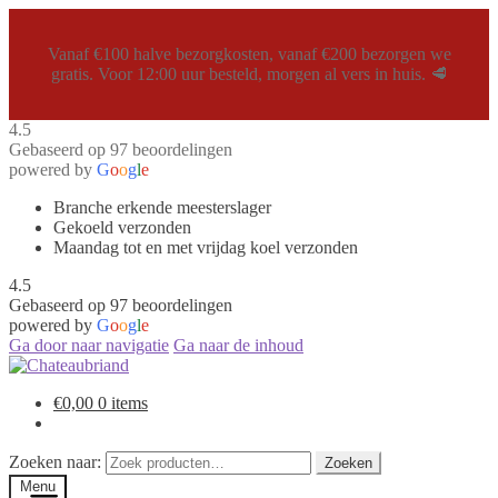
Vanaf €100 halve bezorgkosten, vanaf €200 bezorgen we
gratis. Voor 12:00 uur besteld, morgen al vers in huis. 🥩
4.5
Gebaseerd op 97 beoordelingen
powered by
G
o
o
g
l
e
Branche erkende meesterslager
Gekoeld verzonden
Maandag tot en met vrijdag koel verzonden
4.5
Gebaseerd op 97 beoordelingen
powered by
G
o
o
g
l
e
Ga door naar navigatie
Ga naar de inhoud
€
0,00
0 items
Zoeken naar:
Zoeken
Menu