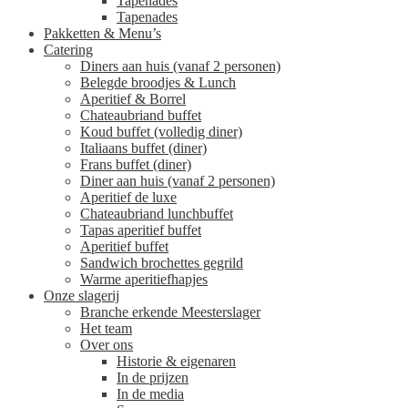
Tapenades
Tapenades
Pakketten & Menu’s
Catering
Diners aan huis (vanaf 2 personen)
Belegde broodjes & Lunch
Aperitief & Borrel
Chateaubriand buffet
Koud buffet (volledig diner)
Italiaans buffet (diner)
Frans buffet (diner)
Diner aan huis (vanaf 2 personen)
Aperitief de luxe
Chateaubriand lunchbuffet
Tapas aperitief buffet
Aperitief buffet
Sandwich brochettes gegrild
Warme aperitiefhapjes
Onze slagerij
Branche erkende Meesterslager
Het team
Over ons
Historie & eigenaren
In de prijzen
In de media