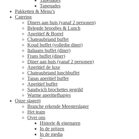
Tapenades
Tapenades
Pakketten & Menu’s
Catering
Diners aan huis (vanaf 2 personen)
Belegde broodjes & Lunch
Aperitief & Borrel
Chateaubriand buffet
Koud buffet (volledig diner)
Italiaans buffet (diner)
Frans buffet (diner)
Diner aan huis (vanaf 2 personen)
Aperitief de luxe
Chateaubriand lunchbuffet
Tapas aperitief buffet
Aperitief buffet
Sandwich brochettes gegrild
Warme aperitiefhapjes
Onze slagerij
Branche erkende Meesterslager
Het team
Over ons
Historie & eigenaren
In de prijzen
In de media