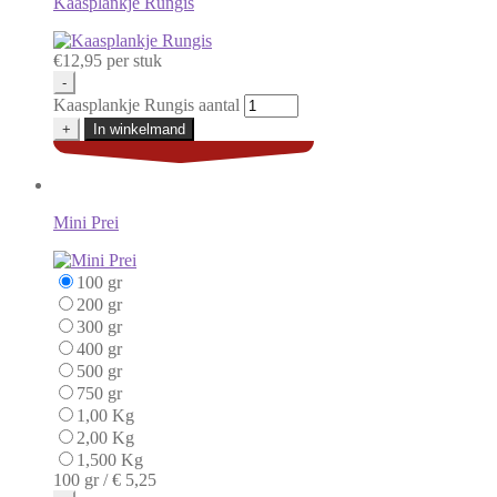
Kaasplankje Rungis
€
12,95
per stuk
-
Kaasplankje Rungis aantal
+
In winkelmand
Mini Prei
100 gr
200 gr
300 gr
400 gr
500 gr
750 gr
1,00 Kg
2,00 Kg
1,500 Kg
100 gr /
€ 5,25