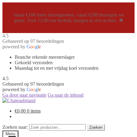
Vanaf €100 halve bezorgkosten, vanaf €200 bezorgen we
gratis. Voor 12:00 uur besteld, morgen al vers in huis. 🥩
4.5
Gebaseerd op 97 beoordelingen
powered by
G
o
o
g
l
e
Branche erkende meesterslager
Gekoeld verzonden
Maandag tot en met vrijdag koel verzonden
4.5
Gebaseerd op 97 beoordelingen
powered by
G
o
o
g
l
e
Ga door naar navigatie
Ga naar de inhoud
€
0,00
0 items
Zoeken naar:
Zoeken
Menu