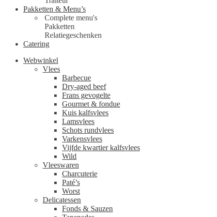
Traiteur
Pakketten & Menu’s
Complete menu's
Pakketten
Relatiegeschenken
Catering
Webwinkel
Vlees
Barbecue
Dry-aged beef
Frans gevogelte
Gourmet & fondue
Kuis kalfsvlees
Lamsvlees
Schots rundvlees
Varkensvlees
Vijfde kwartier kalfsvlees
Wild
Vleeswaren
Charcuterie
Paté’s
Worst
Delicatessen
Fonds & Sauzen