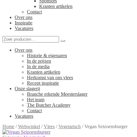
Sponsors
Kranten artikelen
Contact
Over ons
Inspiratie
Vacatures
Over ons
Historie & eigenaren
In de prijzen
In de media
Kranten artikelen
Herkomst van ons vlees
Recept inspiratie
Onze slagerij
Branche erkende Meesterslager
Het team
The Butcher Academy
Contact
Vacatures
Home
/
Webwinkel
/
Vlees
/
Vegetarisch
/
Vegan Seizoensburger