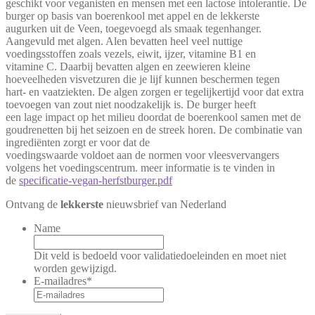
geschikt voor veganisten en mensen met een lactose intolerantie. De
burger op basis van boerenkool met appel en de lekkerste
augurken uit de Veen, toegevoegd als smaak tegenhanger.
Aangevuld met algen. Alen bevatten heel veel nuttige
voedingsstoffen zoals vezels, eiwit, ijzer, vitamine B1 en
vitamine C. Daarbij bevatten algen en zeewieren kleine
hoeveelheden visvetzuren die je lijf kunnen beschermen tegen
hart- en vaatziekten. De algen zorgen er tegelijkertijd voor dat extra
toevoegen van zout niet noodzakelijk is. De burger heeft
een lage impact op het milieu doordat de boerenkool samen met de
goudrenetten bij het seizoen en de streek horen. De combinatie van
ingrediënten zorgt er voor dat de
voedingswaarde voldoet aan de normen voor vleesvervangers
volgens het voedingscentrum. meer informatie is te vinden in
de
specificatie-vegan-herfstburger.pdf
Ontvang de
lekkerste
nieuwsbrief van Nederland
Name
Dit veld is bedoeld voor validatiedoeleinden en moet niet
worden gewijzigd.
E-mailadres
*