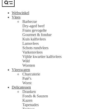
Webwinkel
Vlees
Barbecue
Dry-aged beef
Frans gevogelte
Gourmet & fondue
Kuis kalfsvlees
Lamsvlees
Schots rundvlees
Varkensvlees
Vijfde kwartier kalfsvlees
Wild
Worsten
Vleeswaren
Charcuterie
Paté’s
Worst
Delicatessen
Dranken
Fonds & Sauzen
Kazen
Tapenades