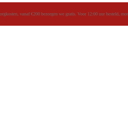
rgkosten, vanaf €200 bezorgen we gratis. Voor 12:00 uur besteld, morg