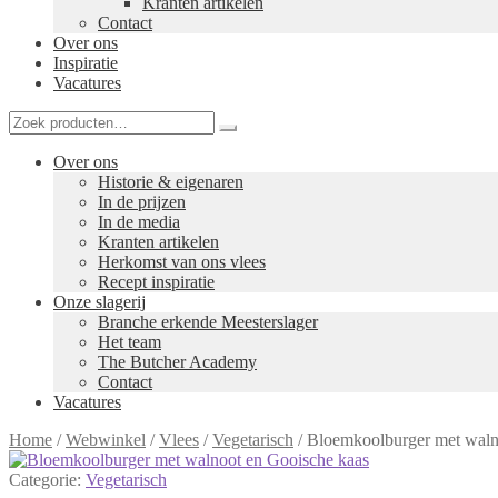
Kranten artikelen
Contact
Over ons
Inspiratie
Vacatures
Over ons
Historie & eigenaren
In de prijzen
In de media
Kranten artikelen
Herkomst van ons vlees
Recept inspiratie
Onze slagerij
Branche erkende Meesterslager
Het team
The Butcher Academy
Contact
Vacatures
Home
/
Webwinkel
/
Vlees
/
Vegetarisch
/
Bloemkoolburger met waln
Categorie:
Vegetarisch