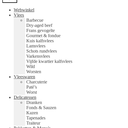
Webwinkel
Vlees
Barbecue
Dry-aged beef
Frans gevogelte
Gourmet & fondue
Kuis kalfsvlees
Lamsvlees
Schots rundvlees
Varkensvlees
Vijfde kwartier kalfsvlees
Wild
Worsten
Vleeswaren
Charcuterie
Paté’s
Worst
Delicatessen
Dranken
Fonds & Sauzen
Kazen
Tapenades
Traiteur