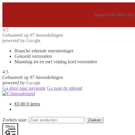
Vanaf €100 halve bezo
4.5
Gebaseerd op 97 beoordelingen
powered by
G
o
o
g
l
e
Branche erkende meesterslager
Gekoeld verzonden
Maandag tot en met vrijdag koel verzonden
4.5
Gebaseerd op 97 beoordelingen
powered by
G
o
o
g
l
e
Ga door naar navigatie
Ga naar de inhoud
€
0,00
0 items
Zoeken naar:
Zoeken
Menu