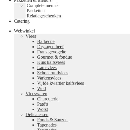
Pakketten & Menu’s
Complete menu's
Pakketten
Relatiegeschenken
Catering
Webwinkel
Vlees
Barbecue
Dry-aged beef
Frans gevogelte
Gourmet & fondue
Kuis kalfsvlees
Lamsvlees
Schots rundvlees
Varkensvlees
Vijfde kwartier kalfsvlees
Wild
Vleeswaren
Charcuterie
Paté’s
Worst
Delicatessen
Fonds & Sauzen
Tapenades