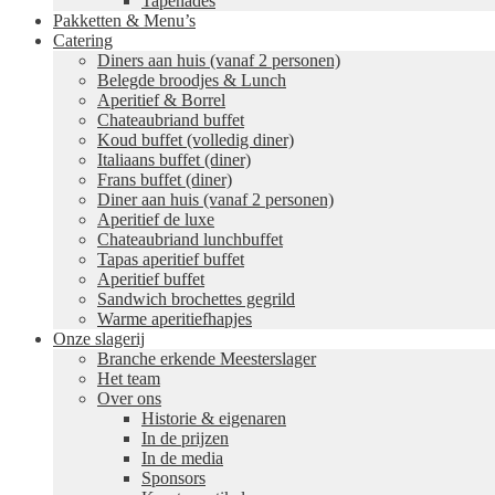
Tapenades
Pakketten & Menu’s
Catering
Diners aan huis (vanaf 2 personen)
Belegde broodjes & Lunch
Aperitief & Borrel
Chateaubriand buffet
Koud buffet (volledig diner)
Italiaans buffet (diner)
Frans buffet (diner)
Diner aan huis (vanaf 2 personen)
Aperitief de luxe
Chateaubriand lunchbuffet
Tapas aperitief buffet
Aperitief buffet
Sandwich brochettes gegrild
Warme aperitiefhapjes
Onze slagerij
Branche erkende Meesterslager
Het team
Over ons
Historie & eigenaren
In de prijzen
In de media
Sponsors