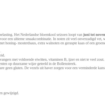
tbelasting. Het Nederlandse bloemkool seizoen loopt van
juni tot nove
, voor een ultieme smaakcombinatie. In noten zit veel onverzadigd vet, 
met honing- mosterdsaus, extra walnoten en geraspte kaas of een groene
.
eid.
gers met voldoende eiwitten, vitaminen B, ijzer en niet te veel zout.
enten op duurzame wijze geteeld in de Bollenstreek.
ure geen gluten. De vezels uit haver zorgen voor een verminderde kans 
en gewijzigd.