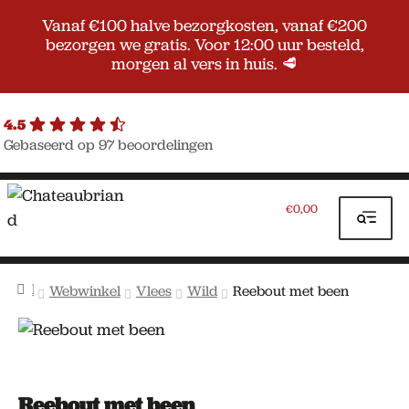
Vanaf €100 halve bezorgkosten, vanaf €200
bezorgen we gratis. Voor 12:00 uur besteld,
morgen al vers in huis. 🥩
4.5
Gebaseerd op 97 beoordelingen
Ga
Ga
door
naar
0,00
€
naar
de
navigatie
inhoud
Home
Webwinkel
Vlees
Wild
Reebout met been
Reebout met been