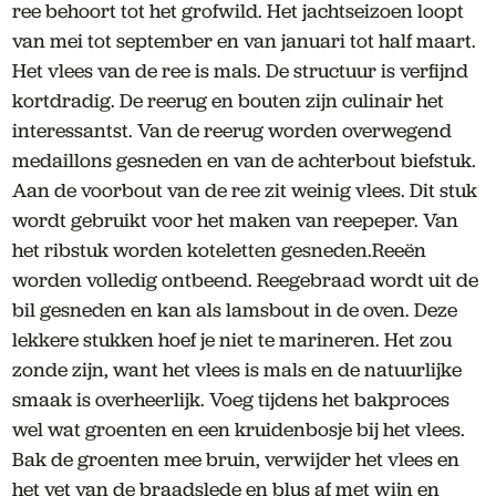
ree behoort tot het grofwild. Het jachtseizoen loopt
van mei tot september en van januari tot half maart.
Het vlees van de ree is mals. De structuur is verfijnd
kortdradig. De reerug en bouten zijn culinair het
interessantst. Van de reerug worden overwegend
medaillons gesneden en van de achterbout biefstuk.
Aan de voorbout van de ree zit weinig vlees. Dit stuk
wordt gebruikt voor het maken van reepeper. Van
het ribstuk worden koteletten gesneden.Reeën
worden volledig ontbeend. Reegebraad wordt uit de
bil gesneden en kan als lamsbout in de oven. Deze
lekkere stukken hoef je niet te marineren. Het zou
zonde zijn, want het vlees is mals en de natuurlijke
smaak is overheerlijk. Voeg tijdens het bakproces
wel wat groenten en een kruidenbosje bij het vlees.
Bak de groenten mee bruin, verwijder het vlees en
het vet van de braadslede en blus af met wijn en