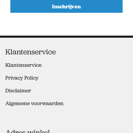
m
a
i
l
a
d
r
e
Klantenservice
s
*
Klantenservice
Privacy Policy
Disclaimer
Algemene voorwaarden
Adres winkel