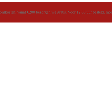
rgkosten, vanaf €200 bezorgen we gratis. Voor 12:00 uur besteld, morg