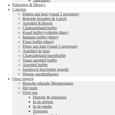
Tapenades
Pakketten & Menu’s
Catering
Diners aan huis (vanaf 2 personen)
Belegde broodjes & Lunch
Aperitief & Borrel
Chateaubriand buffet
Koud buffet (volledig diner)
Italiaans buffet (diner)
Frans buffet (diner)
Diner aan huis (vanaf 2 personen)
Aperitief de luxe
Chateaubriand lunchbuffet
Tapas aperitief buffet
Aperitief buffet
Sandwich brochettes gegrild
Warme aperitiefhapjes
Onze slagerij
Branche erkende Meesterslager
Het team
Over ons
Historie & eigenaren
In de prijzen
In de media
Sponsors