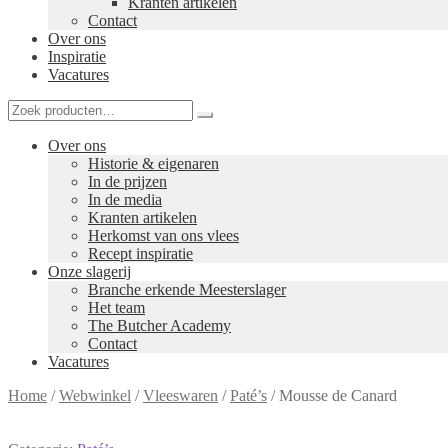
Kranten artikelen
Contact
Over ons
Inspiratie
Vacatures
Over ons
Historie & eigenaren
In de prijzen
In de media
Kranten artikelen
Herkomst van ons vlees
Recept inspiratie
Onze slagerij
Branche erkende Meesterslager
Het team
The Butcher Academy
Contact
Vacatures
Home
/
Webwinkel
/
Vleeswaren
/
Paté’s
/
Mousse de Canard