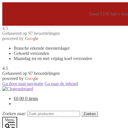
Vanaf €100 halve bezo
4.5
Gebaseerd op 97 beoordelingen
powered by
G
o
o
g
l
e
Branche erkende meesterslager
Gekoeld verzonden
Maandag tot en met vrijdag koel verzonden
4.5
Gebaseerd op 97 beoordelingen
powered by
G
o
o
g
l
e
Ga door naar navigatie
Ga naar de inhoud
€
0,00
0 items
Zoeken naar:
Zoeken
Menu