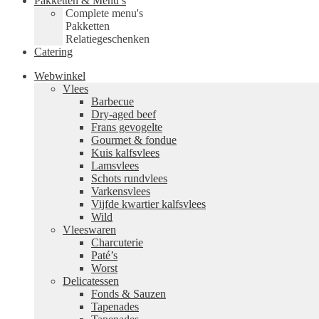
Pakketten & Menu’s
Complete menu's
Pakketten
Relatiegeschenken
Catering
Webwinkel
Vlees
Barbecue
Dry-aged beef
Frans gevogelte
Gourmet & fondue
Kuis kalfsvlees
Lamsvlees
Schots rundvlees
Varkensvlees
Vijfde kwartier kalfsvlees
Wild
Vleeswaren
Charcuterie
Paté’s
Worst
Delicatessen
Fonds & Sauzen
Tapenades