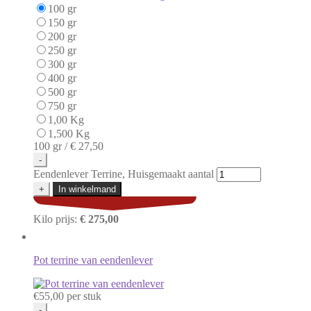
100 gr
150 gr
200 gr
250 gr
300 gr
400 gr
500 gr
750 gr
1,00 Kg
1,500 Kg
100 gr /
€ 27,50
-
Eendenlever Terrine, Huisgemaakt aantal
+
In winkelmand
Kilo prijs:
€ 275,00
Pot terrine van eendenlever
€
55,00
per stuk
-