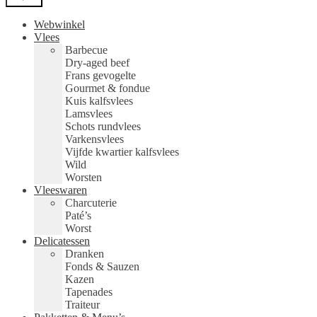
Webwinkel
Vlees
Barbecue
Dry-aged beef
Frans gevogelte
Gourmet & fondue
Kuis kalfsvlees
Lamsvlees
Schots rundvlees
Varkensvlees
Vijfde kwartier kalfsvlees
Wild
Worsten
Vleeswaren
Charcuterie
Paté’s
Worst
Delicatessen
Dranken
Fonds & Sauzen
Kazen
Tapenades
Traiteur