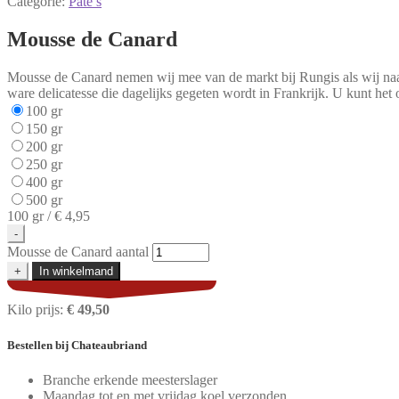
Categorie:
Paté’s
Mousse de Canard
Mousse de Canard nemen wij mee van de markt bij Rungis als wij naar
ware delicatesse die dagelijks gegeten wordt in Frankrijk. U kunt het 
100 gr
150 gr
200 gr
250 gr
400 gr
500 gr
100 gr /
€ 4,95
-
Mousse de Canard aantal
+
In winkelmand
Kilo prijs:
€ 49,50
Bestellen
bij Chateaubriand
Branche erkende meesterslager
Maandag tot en met vrijdag koel verzonden