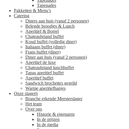
Tapenades
Tapenades
Pakketten & Menu’s
Catering
Diners aan huis (vanaf 2 personen)
Belegde broodjes & Lunch
Aperitief & Borrel
Chateaubriand buffet
Koud buffet (volledig diner)
Italiaans buffet (diner)
Frans buffet (diner)
Diner aan huis (vanaf 2 personen)
Aperitief de luxe
Chateaubriand lunchbuffet
Tapas aperitief buffet
Aperitief buffet
Sandwich brochettes gegrild
Warme aperitiefhapjes
Onze slagerij
Branche erkende Meesterslager
Het team
Over ons
Historie & eigenaren
In de prijzen
In de media