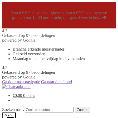
Vanaf €100 halve bezorgkosten, vanaf €200 bezorgen we
gratis. Voor 12:00 uur besteld, morgen al vers in huis. 🥩
4.5
Gebaseerd op 97 beoordelingen
powered by
G
o
o
g
l
e
Branche erkende meesterslager
Gekoeld verzonden
Maandag tot en met vrijdag koel verzonden
4.5
Gebaseerd op 97 beoordelingen
powered by
G
o
o
g
l
e
Ga door naar navigatie
Ga naar de inhoud
€
0,00
0 items
Zoeken naar:
Zoeken
Menu