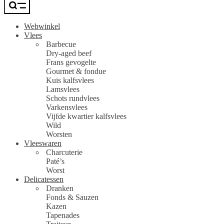
Webwinkel
Vlees
Barbecue
Dry-aged beef
Frans gevogelte
Gourmet & fondue
Kuis kalfsvlees
Lamsvlees
Schots rundvlees
Varkensvlees
Vijfde kwartier kalfsvlees
Wild
Worsten
Vleeswaren
Charcuterie
Paté’s
Worst
Delicatessen
Dranken
Fonds & Sauzen
Kazen
Tapenades