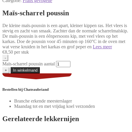
Categorie:
Frans gevogelte
Maïs-scharrel poussin
De kleine maïs-poussin is een apart, kleiner kippen ras. Het vlees is
stevig en zacht van smaak. Zachter dan de normale scharrelmaïskip.
De maïs-poussin is een éénpersoons kip, met veel vlees op het
karkas. Doe de poussin voor 45 minuten op 160°C in de oven met
wat verse kruiden in het karkas en grof peper en
Lees meer
€
8,50
per stuk
-
Maïs-scharrel poussin aantal
+
In winkelmand
Bestellen
bij Chateaubriand
Branche erkende meesterslager
Maandag tot en met vrijdag koel verzonden
Gerelateerde
lekkernijen