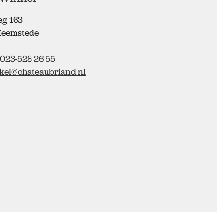
eg 163
Heemstede
:
023-528 26 55
kel@chateaubriand.nl