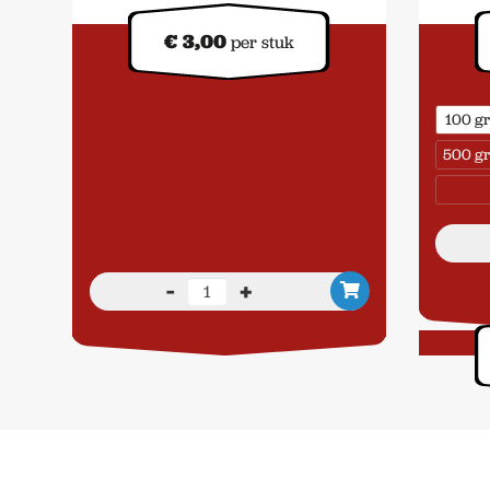
€
3,00
per stuk
100 g
500 g
-
+
Kaas
-
Uienburger
aantal