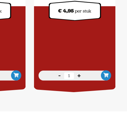
€
4,95
k
per stuk
-
+
r
Salamoia
Bolognese
aantal