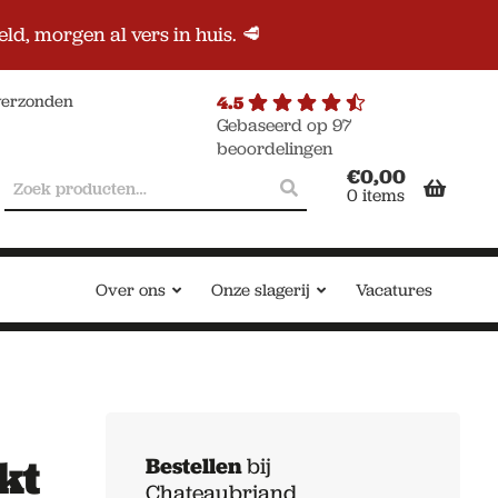
d, morgen al vers in huis. 🥩
 verzonden
4.5
Gebaseerd op 97
beoordelingen
Zoeken
Zoeken
€
0,00
0 items
naar:
Over ons
Onze slagerij
Vacatures
kt
Bestellen
bij
Chateaubriand