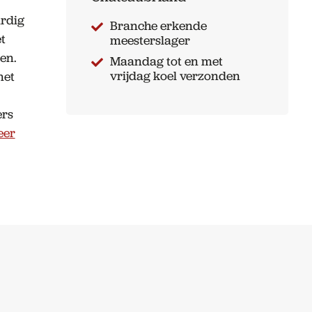
ardig
Branche erkende
t
meesterslager
en.
Maandag tot en met
vrijdag koel verzonden
met
ers
eer