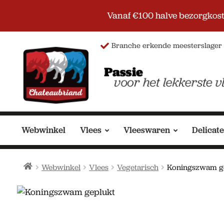
Vanaf €100 halve bezorgkoste
Ga
Ga
Branche erkende meesterslager
door
naar
naar
de
navigatie
inhoud
Webwinkel
Vlees
Vleeswaren
Delicat
Home
Webwinkel
Vlees
Vegetarisch
Koningszwam g