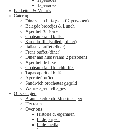
Tapenades
Tapenades
Pakketten & Menu’s
Catering
Diners aan huis (vanaf 2 personen)
Belegde broodjes & Lunch
Aperitief & Borrel
Chateaubriand buffet
Koud buffet (volledig diner)
Italiaans buffet (diner)
Frans buffet (diner)
Diner aan huis (vanaf 2 personen)
Aperitief de luxe
Chateaubriand lunchbuffet
Tapas aperitief buffet
Aperitief buffet
Sandwich brochettes gegrild
Warme aperitiefhapjes
Onze slagerij
Branche erkende Meesterslager
Het team
Over ons
Historie & eigenaren
In de prijzen
In de media