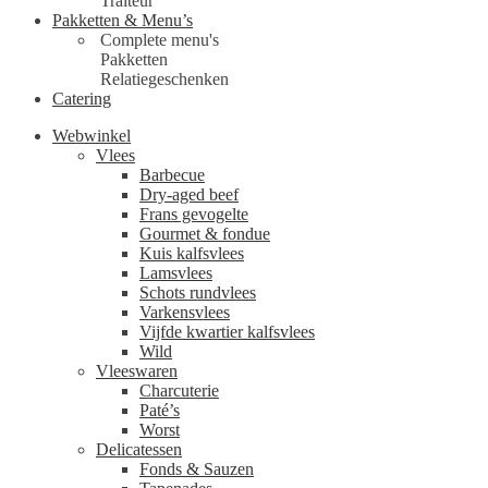
Traiteur
Pakketten & Menu’s
Complete menu's
Pakketten
Relatiegeschenken
Catering
Webwinkel
Vlees
Barbecue
Dry-aged beef
Frans gevogelte
Gourmet & fondue
Kuis kalfsvlees
Lamsvlees
Schots rundvlees
Varkensvlees
Vijfde kwartier kalfsvlees
Wild
Vleeswaren
Charcuterie
Paté’s
Worst
Delicatessen
Fonds & Sauzen