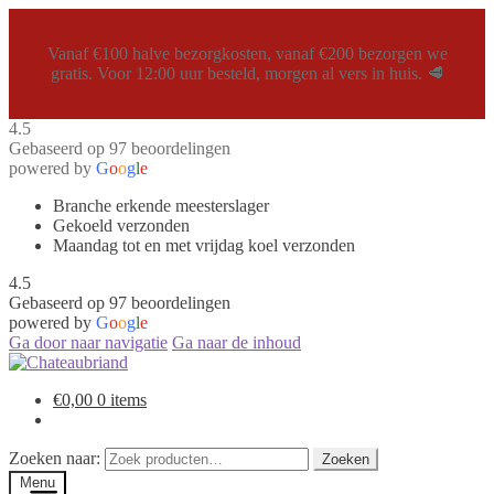
Vanaf €100 halve bezorgkosten, vanaf €200 bezorgen we
gratis. Voor 12:00 uur besteld, morgen al vers in huis. 🥩
4.5
Gebaseerd op 97 beoordelingen
powered by
G
o
o
g
l
e
Branche erkende meesterslager
Gekoeld verzonden
Maandag tot en met vrijdag koel verzonden
4.5
Gebaseerd op 97 beoordelingen
powered by
G
o
o
g
l
e
Ga door naar navigatie
Ga naar de inhoud
€
0,00
0 items
Zoeken naar:
Zoeken
Menu