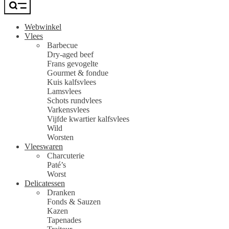
Webwinkel
Vlees
Barbecue
Dry-aged beef
Frans gevogelte
Gourmet & fondue
Kuis kalfsvlees
Lamsvlees
Schots rundvlees
Varkensvlees
Vijfde kwartier kalfsvlees
Wild
Worsten
Vleeswaren
Charcuterie
Paté’s
Worst
Delicatessen
Dranken
Fonds & Sauzen
Kazen
Tapenades