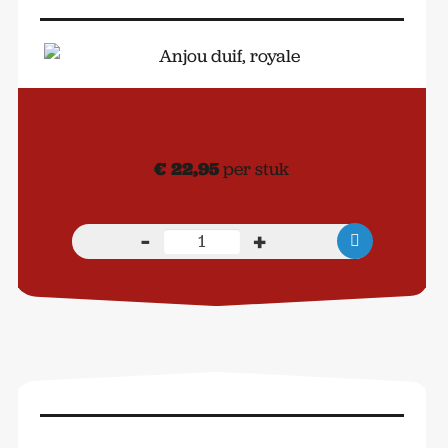
€
22,95
per stuk
-
+
Anjou
duif,
royale
aantal