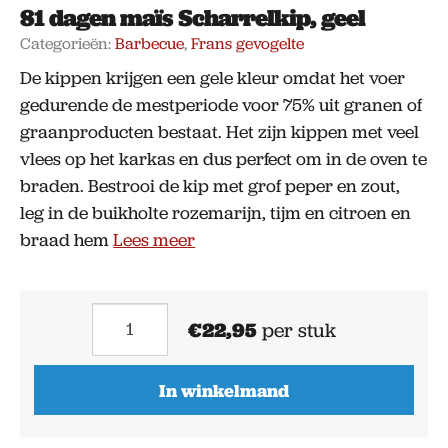
81 dagen maïs Scharrelkip, geel
Categorieën:
Barbecue
,
Frans gevogelte
De kippen krijgen een gele kleur omdat het voer
gedurende de mestperiode voor 75% uit granen of
graanproducten bestaat. Het zijn kippen met veel
vlees op het karkas en dus perfect om in de oven te
braden. Bestrooi de kip met grof peper en zout,
leg in de buikholte rozemarijn, tijm en citroen en
braad hem
Lees meer
81
€
22,95
per stuk
dagen
maïs
In winkelmand
Scharrelkip,
geel