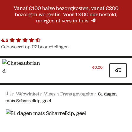
Vanaf €100 halve bezorgkosten, vanaf €200
bezorgen we gratis. Voor 12:00 uur besteld,
morgen al vers in huis. 🥩
4.5
Gebaseerd op 97 beoordelingen
Ga
Ga
door
naar
0,00
€
naar
de
navigatie
inhoud
Home
Webwinkel
Vlees
Frans gevogelte
81 dagen
maïs Scharrelkip, geel