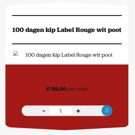
100 dagen kip Label Rouge wit poot
€
38,00
per stuk
-
+
100
dagen
kip
Label