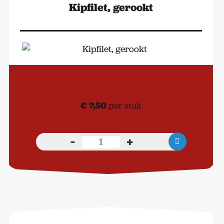
Kipfilet, gerookt
€
7,50
per stuk
-
+
Kipfilet,
gerookt
aantal