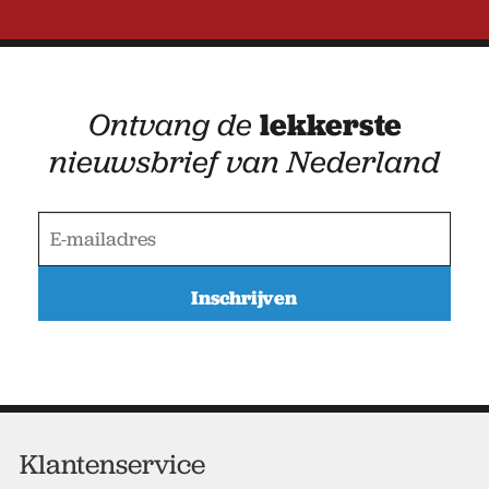
Ontvang de
lekkerste
nieuwsbrief van Nederland
E
-
m
a
i
l
a
d
r
e
Klantenservice
s