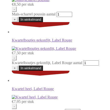
€
8,50
per stuk
-
Maïs-scharrel poussin aantal
+
In winkelmand
Kwartelboutjes gekonfijt, Label Rouge
€
7,50
per stuk
-
Kwartelboutjes gekonfijt, Label Rouge aantal
+
In winkelmand
Kwartel heel, Label Rouge
€
7,95
per stuk
-