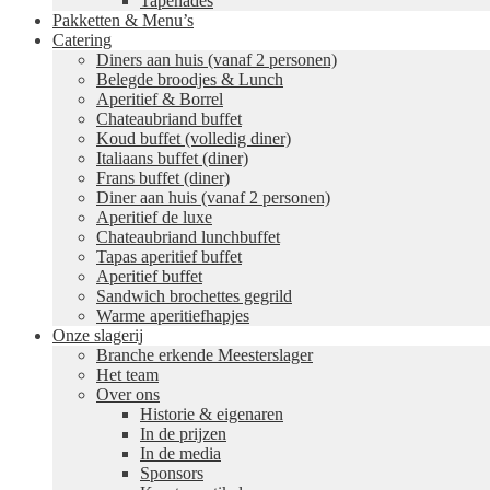
Tapenades
Pakketten & Menu’s
Catering
Diners aan huis (vanaf 2 personen)
Belegde broodjes & Lunch
Aperitief & Borrel
Chateaubriand buffet
Koud buffet (volledig diner)
Italiaans buffet (diner)
Frans buffet (diner)
Diner aan huis (vanaf 2 personen)
Aperitief de luxe
Chateaubriand lunchbuffet
Tapas aperitief buffet
Aperitief buffet
Sandwich brochettes gegrild
Warme aperitiefhapjes
Onze slagerij
Branche erkende Meesterslager
Het team
Over ons
Historie & eigenaren
In de prijzen
In de media
Sponsors