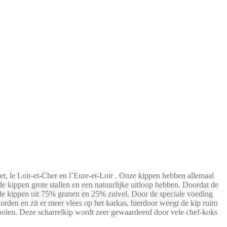
ret, le Loir-et-Cher en l’Eure-et-Loir . Onze kippen hebben allemaal
e kippen grote stallen en een natuurlijke uitloop hebben. Doordat de
n de kippen uit 75% granen en 25% zuivel. Door de speciale voeding
eworden en zit er meer vlees op het karkas, hierdoor weegt de kip ruim
trooien. Deze scharrelkip wordt zeer gewaardeerd door vele chef-koks