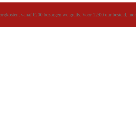
rgkosten, vanaf €200 bezorgen we gratis. Voor 12:00 uur besteld, morg