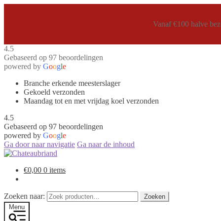
Vanaf €100 halve bezo
4.5
Gebaseerd op 97 beoordelingen
powered by
G
o
o
g
l
e
Branche erkende meesterslager
Gekoeld verzonden
Maandag tot en met vrijdag koel verzonden
4.5
Gebaseerd op 97 beoordelingen
powered by
G
o
o
g
l
e
Ga door naar navigatie
Ga naar de inhoud
€
0,00
0 items
Zoeken naar:
Zoeken
Menu