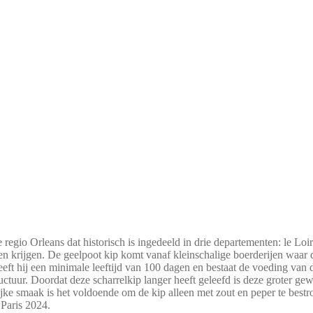
 regio Orleans dat historisch is ingedeeld in drie departementen: le Loi
en krijgen. De geelpoot kip komt vanaf kleinschalige boerderijen waar d
eeft hij een minimale leeftijd van 100 dagen en bestaat de voeding va
tructuur. Doordat deze scharrelkip langer heeft geleefd is deze groter g
rijke smaak is het voldoende om de kip alleen met zout en peper te bes
 Paris 2024.