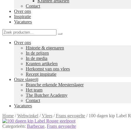
Kranten artikelen
Contact
Over ons
Inspiratie
Vacatures
Over ons
Historie & eigenaren
In de prijzen
In de media
Kranten artikelen
Herkomst van ons vlees
Recept inspiratie
Onze slagerij
Branche erkende Meesterslager
Het team
The Butcher Academy
Contact
Vacatures
Home
/
Webwinkel
/
Vlees
/
Frans gevogelte
/
100 dagen kip Label R
Categorieën:
Barbecue
,
Frans gevogelte