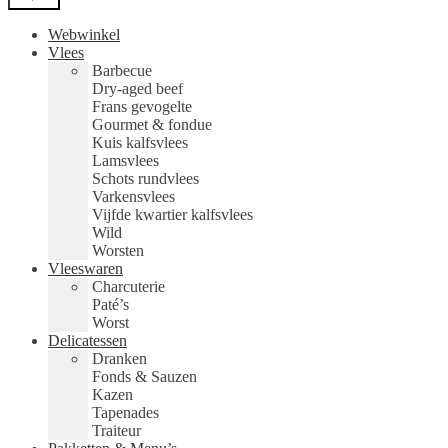
Webwinkel
Vlees
Barbecue
Dry-aged beef
Frans gevogelte
Gourmet & fondue
Kuis kalfsvlees
Lamsvlees
Schots rundvlees
Varkensvlees
Vijfde kwartier kalfsvlees
Wild
Worsten
Vleeswaren
Charcuterie
Paté’s
Worst
Delicatessen
Dranken
Fonds & Sauzen
Kazen
Tapenades
Traiteur