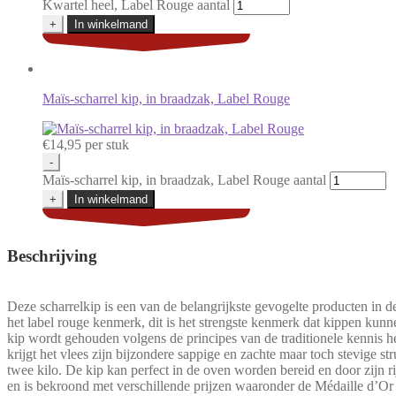
Kwartel heel, Label Rouge aantal
+
In winkelmand
Maïs-scharrel kip, in braadzak, Label Rouge
€
14,95
per stuk
-
Maïs-scharrel kip, in braadzak, Label Rouge aantal
+
In winkelmand
Beschrijving
Deze scharrelkip is een van de belangrijkste gevogelte producten in de
het label rouge kenmerk, dit is het strengste kenmerk dat kippen kunn
kip wordt gehouden volgens de principes van de traditionele kennis h
krijgt het vlees zijn bijzondere sappige en zachte maar toch stevige s
twee kilo. De kip kan perfect in de oven worden bereid en door zijn 
en is bekroond met verschillende prijzen waaronder de Médaille d’Or