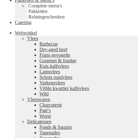
Pakketten & Menu’s
Complete menu's
Pakketten
Relatiegeschenken
Catering
Webwinkel
Vlees
Barbecue
Dry-aged beef
Frans gevogelte
Gourmet & fondue
Kuis kalfsvlees
Lamsvlees
Schots rundvlees
Varkensvlees
Vijfde kwartier kalfsvlees
Wild
Vleeswaren
Charcuterie
Paté’s
Worst
Delicatessen
Fonds & Sauzen
Tapenades