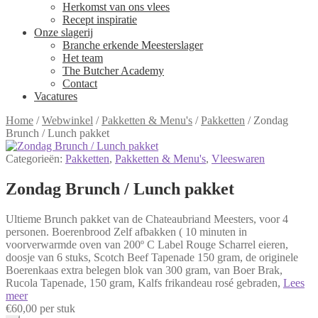
Herkomst van ons vlees
Recept inspiratie
Onze slagerij
Branche erkende Meesterslager
Het team
The Butcher Academy
Contact
Vacatures
Home
/
Webwinkel
/
Pakketten & Menu's
/
Pakketten
/
Zondag
Brunch / Lunch pakket
Categorieën:
Pakketten
,
Pakketten & Menu's
,
Vleeswaren
Zondag Brunch / Lunch pakket
Ultieme Brunch pakket van de Chateaubriand Meesters, voor 4
personen. Boerenbrood Zelf afbakken ( 10 minuten in
voorverwarmde oven van 200º C Label Rouge Scharrel eieren,
doosje van 6 stuks, Scotch Beef Tapenade 150 gram, de originele
Boerenkaas extra belegen blok van 300 gram, van Boer Brak,
Rucola Tapenade, 150 gram, Kalfs frikandeau rosé gebraden,
Lees
meer
€
60,00
per stuk