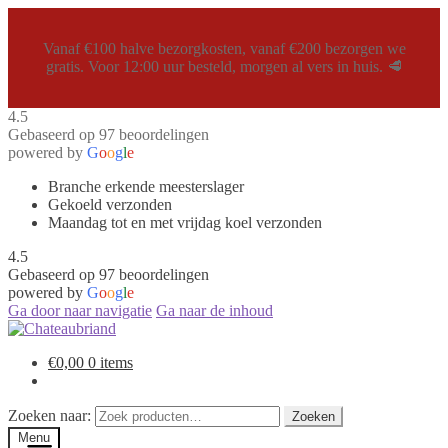
Vanaf €100 halve bezorgkosten, vanaf €200 bezorgen we
gratis. Voor 12:00 uur besteld, morgen al vers in huis. 🥩
4.5
Gebaseerd op 97 beoordelingen
powered by
G
o
o
g
l
e
Branche erkende meesterslager
Gekoeld verzonden
Maandag tot en met vrijdag koel verzonden
4.5
Gebaseerd op 97 beoordelingen
powered by
G
o
o
g
l
e
Ga door naar navigatie
Ga naar de inhoud
€
0,00
0 items
Zoeken naar:
Zoeken
Menu