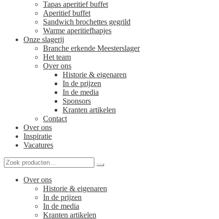
Tapas aperitief buffet
Aperitief buffet
Sandwich brochettes gegrild
Warme aperitiefhapjes
Onze slagerij
Branche erkende Meesterslager
Het team
Over ons
Historie & eigenaren
In de prijzen
In de media
Sponsors
Kranten artikelen
Contact
Over ons
Inspiratie
Vacatures
Over ons
Historie & eigenaren
In de prijzen
In de media
Kranten artikelen