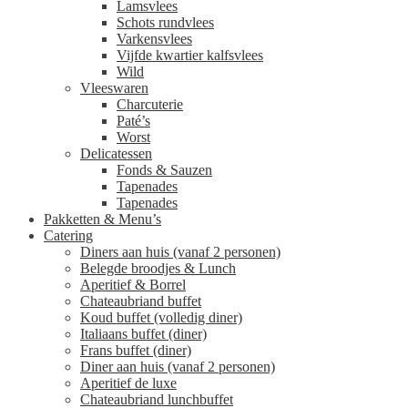
Lamsvlees
Schots rundvlees
Varkensvlees
Vijfde kwartier kalfsvlees
Wild
Vleeswaren
Charcuterie
Paté’s
Worst
Delicatessen
Fonds & Sauzen
Tapenades
Tapenades
Pakketten & Menu’s
Catering
Diners aan huis (vanaf 2 personen)
Belegde broodjes & Lunch
Aperitief & Borrel
Chateaubriand buffet
Koud buffet (volledig diner)
Italiaans buffet (diner)
Frans buffet (diner)
Diner aan huis (vanaf 2 personen)
Aperitief de luxe
Chateaubriand lunchbuffet