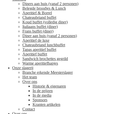
Diners aan huis (vanaf 2 personen)
Belegde broodjes & Lunch
Aperitief & Borrel
Chateaubriand buffet
Koud buffet (volledig diner)
Italiaans buffet (diner)
Frans buffet (diner)
Diner aan huis (vanaf 2 personen)
Aperitief de luxe
Chateaubriand lunchbuffet
Tapas aperitief buffet
Aperitief buffet
Sandwich brochettes gegrild
Warme aperitiefhapjes
Onze slagerij
Branche erkende Meesterslager
Het team
Over ons
Historie & eigenaren
In de prijzen
In de media
Sponsors
Kranten artikelen
Contact
Over ons