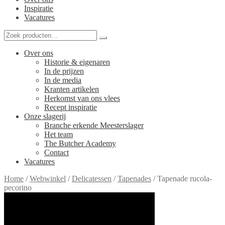
Inspiratie
Vacatures
Over ons
Historie & eigenaren
In de prijzen
In de media
Kranten artikelen
Herkomst van ons vlees
Recept inspiratie
Onze slagerij
Branche erkende Meesterslager
Het team
The Butcher Academy
Contact
Vacatures
Home
/
Webwinkel
/
Delicatessen
/
Tapenades
/
Tapenade rucola-
pecorino