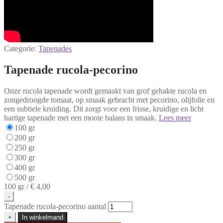
Categorie:
Tapenades
Tapenade rucola-pecorino
Onze rucola tapenade wordt gemaakt van grof gehakte rucola en
zongedroogde tomaat, op smaak gebracht met pecorino, olijfolie en
een subtiele kruiding. Dit zorgt voor een frisse, kruidige en licht
hartige tapenade met een mooie balans in smaak.
Lees meer
100 gr
200 gr
250 gr
300 gr
400 gr
500 gr
100 gr /
€ 4,00
-
Tapenade rucola-pecorino aantal
+
In winkelmand