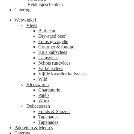
Relatiegeschenken
Catering
Webwinkel
Vlees
Barbecue
Dry-aged beef
Frans gevogelte
Gourmet & fondue
Kuis kalfsvlees
Lamsvlees
Schots rundvlees
Varkensvlees
Vijfde kwartier kalfsvlees
Wild
Vleeswaren
Charcuterie
Paté’s
Worst
Delicatessen
Fonds & Sauzen
Tapenades
Tapenades
Pakketten & Menu’s
Catering