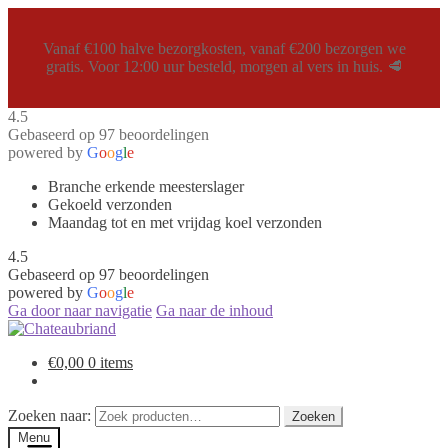
Vanaf €100 halve bezorgkosten, vanaf €200 bezorgen we
gratis. Voor 12:00 uur besteld, morgen al vers in huis. 🥩
4.5
Gebaseerd op 97 beoordelingen
powered by
G
o
o
g
l
e
Branche erkende meesterslager
Gekoeld verzonden
Maandag tot en met vrijdag koel verzonden
4.5
Gebaseerd op 97 beoordelingen
powered by
G
o
o
g
l
e
Ga door naar navigatie
Ga naar de inhoud
€
0,00
0 items
Zoeken naar:
Zoeken
Menu