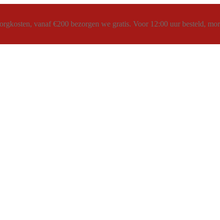
rgkosten, vanaf €200 bezorgen we gratis. Voor 12:00 uur besteld, morg