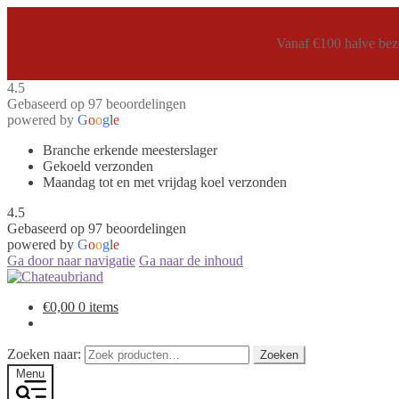
Vanaf €100 halve bezo
4.5
Gebaseerd op 97 beoordelingen
powered by
G
o
o
g
l
e
Branche erkende meesterslager
Gekoeld verzonden
Maandag tot en met vrijdag koel verzonden
4.5
Gebaseerd op 97 beoordelingen
powered by
G
o
o
g
l
e
Ga door naar navigatie
Ga naar de inhoud
€
0,00
0 items
Zoeken naar:
Zoeken
Menu