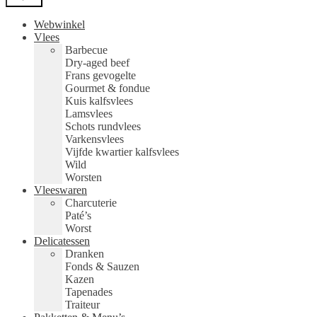
Webwinkel
Vlees
Barbecue
Dry-aged beef
Frans gevogelte
Gourmet & fondue
Kuis kalfsvlees
Lamsvlees
Schots rundvlees
Varkensvlees
Vijfde kwartier kalfsvlees
Wild
Worsten
Vleeswaren
Charcuterie
Paté’s
Worst
Delicatessen
Dranken
Fonds & Sauzen
Kazen
Tapenades
Traiteur