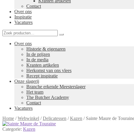
Kranten artikelen
Contact
Over ons
Inspiratie
Vacatures
Over ons
Historie & eigenaren
In de prijzen
In de media
Kranten artikelen
Herkomst van ons vlees
Recept inspiratie
Onze slagerij
Branche erkende Meesterslager
Het team
The Butcher Academy
Contact
Vacatures
Home
/
Webwinkel
/
Delicatessen
/
Kazen
/
Sainte Maure de Tourain
Categorie:
Kazen