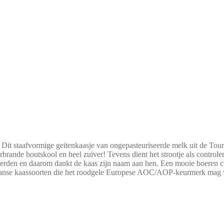
 Dit staafvormige geitenkaasje van ongepasteuriseerde melk uit de Tour
 verbrande houtskool en heel zuiver! Tevens dient het strootje als con
eerden en daarom dankt de kaas zijn naam aan hen. Een mooie boeren chèv
anse kaassoorten die het roodgele Europese AOC/AOP-keurmerk mag vo