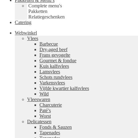
Pakketten & Menu’s
Complete menu's
Pakketten
Relatiegeschenken
Catering
Webwinkel
Vlees
Barbecue
Dry-aged beef
Frans gevogelte
Gourmet & fondue
Kuis kalfsvlees
Lamsvlees
Schots rundvlees
Varkensvlees
Vijfde kwartier kalfsvlees
Wild
Vleeswaren
Charcuterie
Paté’s
Worst
Delicatessen
Fonds & Sauzen
Tapenades