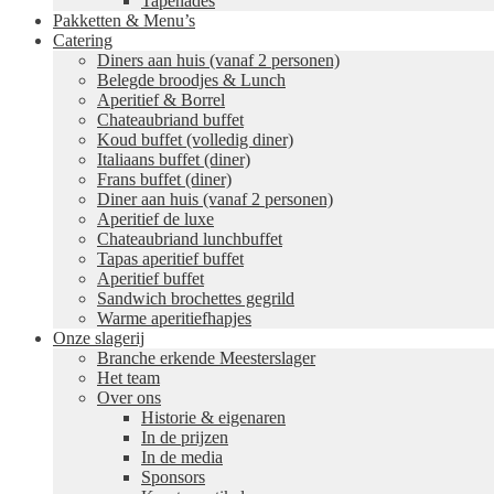
Tapenades
Pakketten & Menu’s
Catering
Diners aan huis (vanaf 2 personen)
Belegde broodjes & Lunch
Aperitief & Borrel
Chateaubriand buffet
Koud buffet (volledig diner)
Italiaans buffet (diner)
Frans buffet (diner)
Diner aan huis (vanaf 2 personen)
Aperitief de luxe
Chateaubriand lunchbuffet
Tapas aperitief buffet
Aperitief buffet
Sandwich brochettes gegrild
Warme aperitiefhapjes
Onze slagerij
Branche erkende Meesterslager
Het team
Over ons
Historie & eigenaren
In de prijzen
In de media
Sponsors