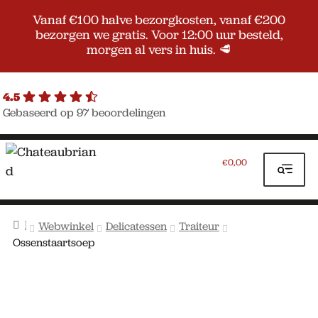
Vanaf €100 halve bezorgkosten, vanaf €200
bezorgen we gratis. Voor 12:00 uur besteld,
morgen al vers in huis. 🥩
4.5
Gebaseerd op 97 beoordelingen
Ga
Ga
door
naar
0,00
€
naar
de
navigatie
inhoud
Home
Webwinkel
Delicatessen
Traiteur
Ossenstaartsoep