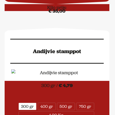
aantal
Kilo prijs:
€ 35,00
Andijvie stamppot
300 gr /
€ 4,79
300 gr
400 gr
500 gr
750 gr