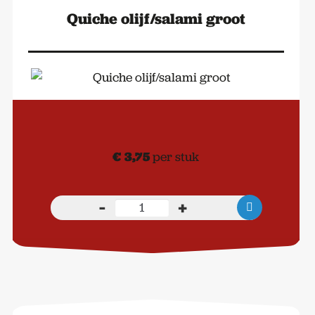
Quiche olijf/salami groot
€
3,75
per stuk
-
+
Quiche
olijf/salami
groot
aantal