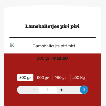
Lamsballetjes piri piri
300 gr /
€ 10,50
300 gr
500 gr
750 gr
1,00 Kg
-
+
Lamsballetjes
piri
piri