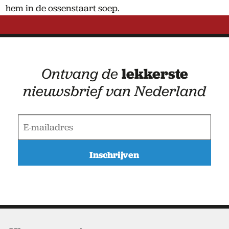
hem in de ossenstaart soep.
Ontvang de
lekkerste
nieuwsbrief van Nederland
E
-
m
a
i
l
a
d
r
e