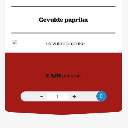
Gevulde paprika
€
9,95
per stuk
-
+
Gevulde
paprika
aantal