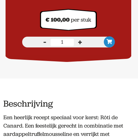
€
100,00
per stuk
-
+
Zuurkool
stamppot
met
zuiderzeevarken
voor
4
personen
aantal
Beschrijving
Een heerlijk recept speciaal voor kerst: Rôti de
Canard. Een feestelijk gerecht in combinatie met
aardappeltruffelmousseline en verrijkt met