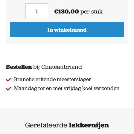
Rôti
€
130,00
per stuk
de
Canard
In winkelmand
voor
4
personen
aantal
Bestellen
bij Chateaubriand
Branche erkende meesterslager
Maandag tot en met vrijdag koel verzonden
Gerelateerde
lekkernijen