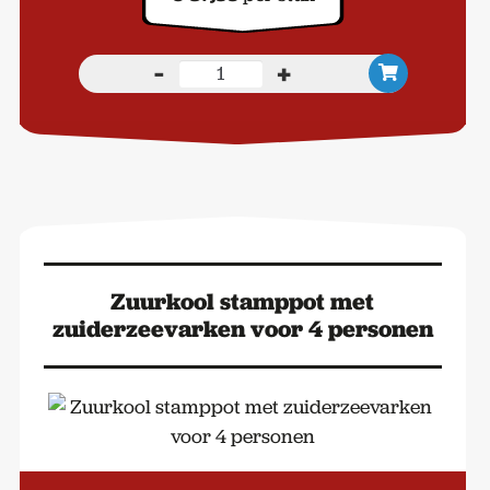
-
+
Borrelplank
Chateaubriand
aantal
Zuurkool stamppot met
zuiderzeevarken voor 4 personen