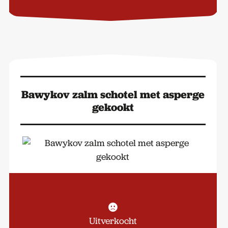
Zuiderzee
varken
in
mosterd
kalfjus
voor
twee
Bawykov zalm schotel met asperge
personen
gekookt
aantal
Uitverkocht