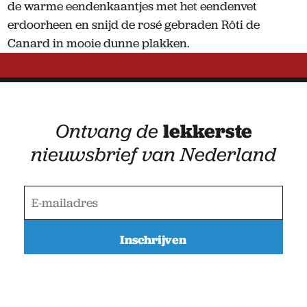
de warme eendenkaantjes met het eendenvet
erdoorheen en snijd de rosé gebraden Rôti de
Canard in mooie dunne plakken.
Ontvang de
lekkerste
nieuwsbrief van Nederland
E
-
m
a
i
l
a
d