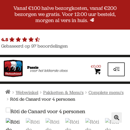
Vanaf €100 halve bezorgkosten, vanaf €200
bezorgen we gratis. Voor 12:00 uur besteld,
morgen al vers in huis. 🥩
4.5
Gebaseerd op 97 beoordelingen
Ga
Ga
door
naar
0,00
€
naar
de
navigatie
inhoud
Home
Webwinkel
Pakketten & Menu's
Complete menu's
Rôti de Canard voor 4 personen
🔍