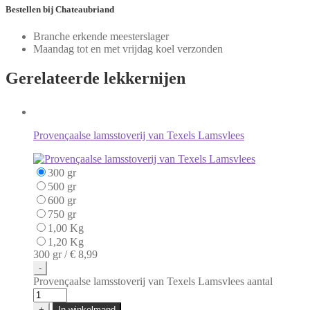
Bestellen
bij Chateaubriand
Branche erkende meesterslager
Maandag tot en met vrijdag koel verzonden
Gerelateerde
lekkernijen
Provençaalse lamsstoverij van Texels Lamsvlees
300 gr
500 gr
600 gr
750 gr
1,00 Kg
1,20 Kg
300 gr /
€ 8,99
-
Provençaalse lamsstoverij van Texels Lamsvlees aantal
+
In winkelmand