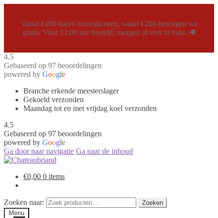
Vanaf €100 halve bezorgkosten, vanaf €200 bezorgen we
gratis. Voor 12:00 uur besteld, morgen al vers in huis. 🥩
4.5
Gebaseerd op 97 beoordelingen
powered by
G
o
o
g
l
e
Branche erkende meesterslager
Gekoeld verzonden
Maandag tot en met vrijdag koel verzonden
4.5
Gebaseerd op 97 beoordelingen
powered by
G
o
o
g
l
e
Ga door naar navigatie
Ga naar de inhoud
€
0,00
0 items
Zoeken naar:
Zoeken
Menu