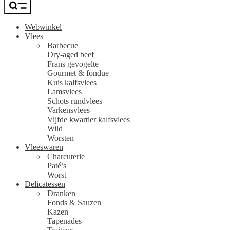
Webwinkel
Vlees
Barbecue
Dry-aged beef
Frans gevogelte
Gourmet & fondue
Kuis kalfsvlees
Lamsvlees
Schots rundvlees
Varkensvlees
Vijfde kwartier kalfsvlees
Wild
Worsten
Vleeswaren
Charcuterie
Paté’s
Worst
Delicatessen
Dranken
Fonds & Sauzen
Kazen
Tapenades