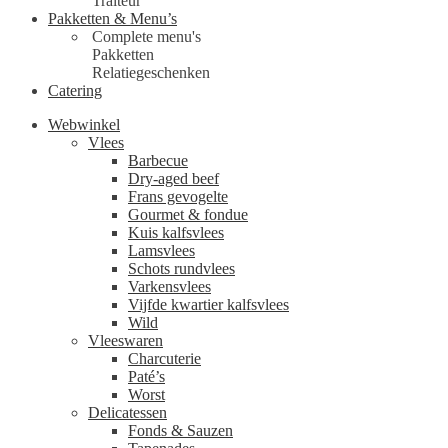
Traiteur
Pakketten & Menu’s
Complete menu's
Pakketten
Relatiegeschenken
Catering
Webwinkel
Vlees
Barbecue
Dry-aged beef
Frans gevogelte
Gourmet & fondue
Kuis kalfsvlees
Lamsvlees
Schots rundvlees
Varkensvlees
Vijfde kwartier kalfsvlees
Wild
Vleeswaren
Charcuterie
Paté’s
Worst
Delicatessen
Fonds & Sauzen