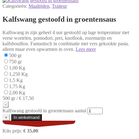
Categorieën:
Maaltijden
,
Traiteur
Kalfswang gestoofd in groentensaus
Kalfswang in zijn geheel 4 uur gestoofd op lage temperatuur met
verse wortelen, pomodori, prei, knoflook, rozemarijn en
kalfsbouillon. Fantastisch in combinatie met vers gekookte pasta.
alleen maar even opwarmen in oven.
Lees meer
500 gr
750 gr
1,00 Kg
1,250 Kg
1,5 Kg
1,75 Kg
2,00 Kg
500 gr /
€ 17,50
-
Kalfswang gestoofd in groentensaus aantal
+
In winkelmand
Kilo prijs:
€ 35,00