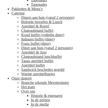
Tapenades
Tapenades
Pakketten & Menu’s
Catering
Diners aan huis (vanaf 2 personen)
Belegde broodjes & Lunch
Aperitief & Borrel
Chateaubriand buffet
Koud buffet (volledig diner)
Italiaans buffet (diner)
Frans buffet (diner)
Diner aan huis (vanaf 2 personen)
Aperitief de luxe
Chateaubriand lunchbuffet
Tapas aperitief buffet
Aperitief buffet
Sandwich brochettes gegrild
Warme aperitiefhapjes
Onze slagerij
Branche erkende Meesterslager
Het team
Over ons
Historie & eigenaren
In de prijzen
In de media