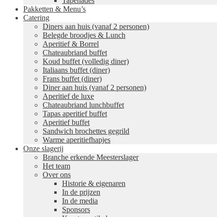
Tapenades
Pakketten & Menu’s
Catering
Diners aan huis (vanaf 2 personen)
Belegde broodjes & Lunch
Aperitief & Borrel
Chateaubriand buffet
Koud buffet (volledig diner)
Italiaans buffet (diner)
Frans buffet (diner)
Diner aan huis (vanaf 2 personen)
Aperitief de luxe
Chateaubriand lunchbuffet
Tapas aperitief buffet
Aperitief buffet
Sandwich brochettes gegrild
Warme aperitiefhapjes
Onze slagerij
Branche erkende Meesterslager
Het team
Over ons
Historie & eigenaren
In de prijzen
In de media
Sponsors