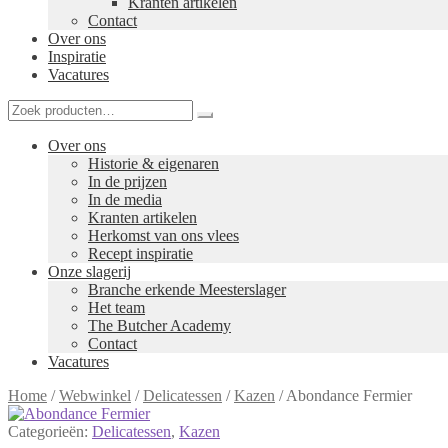
Kranten artikelen
Contact
Over ons
Inspiratie
Vacatures
Over ons
Historie & eigenaren
In de prijzen
In de media
Kranten artikelen
Herkomst van ons vlees
Recept inspiratie
Onze slagerij
Branche erkende Meesterslager
Het team
The Butcher Academy
Contact
Vacatures
Home
/
Webwinkel
/
Delicatessen
/
Kazen
/
Abondance Fermier
Categorieën:
Delicatessen
,
Kazen