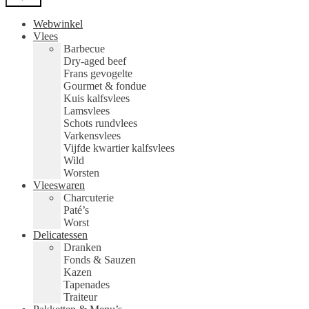
Webwinkel
Vlees
Barbecue
Dry-aged beef
Frans gevogelte
Gourmet & fondue
Kuis kalfsvlees
Lamsvlees
Schots rundvlees
Varkensvlees
Vijfde kwartier kalfsvlees
Wild
Worsten
Vleeswaren
Charcuterie
Paté’s
Worst
Delicatessen
Dranken
Fonds & Sauzen
Kazen
Tapenades
Traiteur