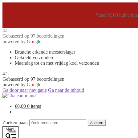
Vanaf €100 halve bezo
4.5
Gebaseerd op 97 beoordelingen
powered by
G
o
o
g
l
e
Branche erkende meesterslager
Gekoeld verzonden
Maandag tot en met vrijdag koel verzonden
4.5
Gebaseerd op 97 beoordelingen
powered by
G
o
o
g
l
e
Ga door naar navigatie
Ga naar de inhoud
€
0,00
0 items
Zoeken naar:
Zoeken
Menu