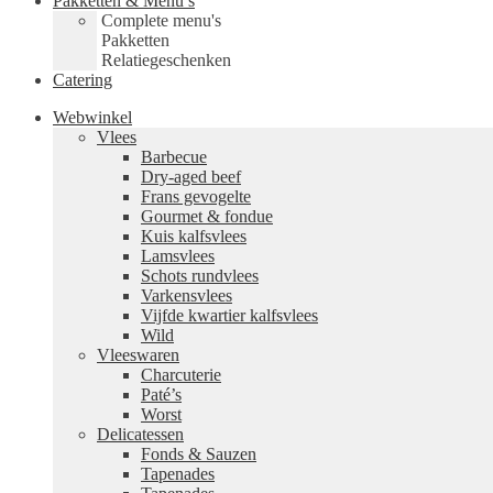
Pakketten & Menu’s
Complete menu's
Pakketten
Relatiegeschenken
Catering
Webwinkel
Vlees
Barbecue
Dry-aged beef
Frans gevogelte
Gourmet & fondue
Kuis kalfsvlees
Lamsvlees
Schots rundvlees
Varkensvlees
Vijfde kwartier kalfsvlees
Wild
Vleeswaren
Charcuterie
Paté’s
Worst
Delicatessen
Fonds & Sauzen
Tapenades