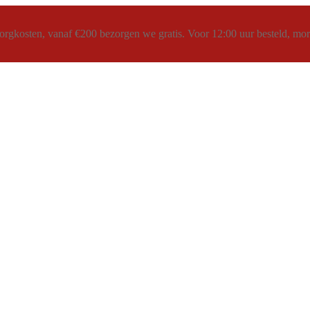
rgkosten, vanaf €200 bezorgen we gratis. Voor 12:00 uur besteld, morg