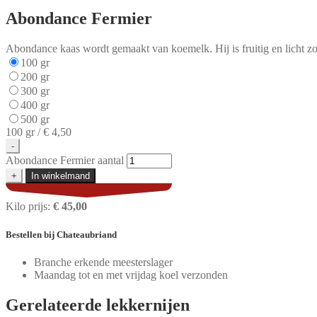
Abondance Fermier
Abondance kaas wordt gemaakt van koemelk. Hij is fruitig en licht 
100 gr
200 gr
300 gr
400 gr
500 gr
100 gr /
€ 4,50
-
Abondance Fermier aantal
+
In winkelmand
Kilo prijs:
€ 45,00
Bestellen
bij Chateaubriand
Branche erkende meesterslager
Maandag tot en met vrijdag koel verzonden
Gerelateerde
lekkernijen