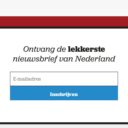
Ontvang de
lekkerste
nieuwsbrief van Nederland
E
-
m
a
i
l
a
d
r