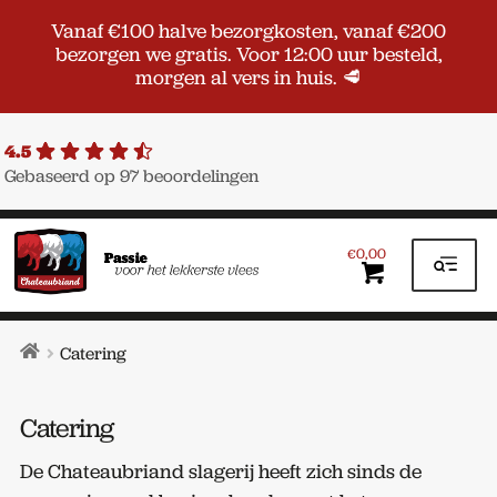
Vanaf €100 halve bezorgkosten, vanaf €200
bezorgen we gratis. Voor 12:00 uur besteld,
morgen al vers in huis. 🥩
4.5
Gebaseerd op 97 beoordelingen
Ga
Ga
door
naar
0,00
€
naar
de
navigatie
inhoud
Home
Catering
Catering
De Chateaubriand slagerij heeft zich sinds de