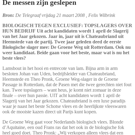
De messen zijn geslepen
Bron:
De Telegraaf vrijdag 21 maart 2008 , Felix Wilbrink
BIOLOGISCH TEGEN EXCLUSIEF: TOPSLAGERS OVER
HUN BEDRIJF
Uit acht kandidaten wordt 1 april de Slagerij
van het Jaar gekozen. Jaar in, jaar uit is Chateaubriand uit
Heemstede van de partij. Twee jaar geleden deed de eerste
Biologische slager mee: De Groene Weg uit Rotterdam. Ook nu
weer kandidaat. Beide gaan voor het beste, maar wat is nu het
beste vlees?
Lamsbout in het hooi en entrecote van lam. Bijna arm in arm
besloten Johan van Uden, bedrijfsleider van Chateaubriand,
Heemstede en Theo Pronk, Groene Weg-slager in de Groene
Passage in Rotterdam, dat de Pasen met die twee gerechten niet fout
kan. Twee topslagers – want heus, je komt niet zomaar in deze
finale – over hun passie. UIT acht kandidaten wordt 1 april de
Slagerij van het Jaar gekozen. Chateaubriand is een luxe paradijs
waar je naast het beste Schotse vlees en de heerlijkste vleeswaren
ook de mooiste kazen direct uit Parijs kunt kopen.
De Groene Weg gaat voor Nederlands biologisch vlees. Blonde
d’Aquitaine, een oud Frans ras dat het ook in de biologische fok
heel goed doet. Theo Pronk: „Wij verkopen alleen vlees dat een