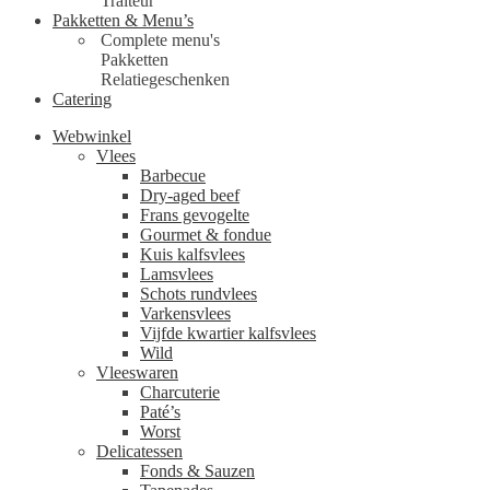
Traiteur
Pakketten & Menu’s
Complete menu's
Pakketten
Relatiegeschenken
Catering
Webwinkel
Vlees
Barbecue
Dry-aged beef
Frans gevogelte
Gourmet & fondue
Kuis kalfsvlees
Lamsvlees
Schots rundvlees
Varkensvlees
Vijfde kwartier kalfsvlees
Wild
Vleeswaren
Charcuterie
Paté’s
Worst
Delicatessen
Fonds & Sauzen