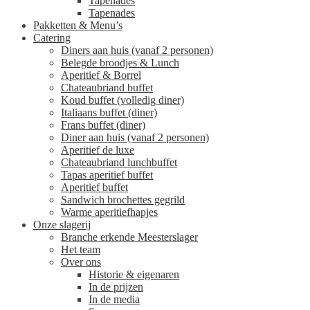
Tapenades
Tapenades
Pakketten & Menu’s
Catering
Diners aan huis (vanaf 2 personen)
Belegde broodjes & Lunch
Aperitief & Borrel
Chateaubriand buffet
Koud buffet (volledig diner)
Italiaans buffet (diner)
Frans buffet (diner)
Diner aan huis (vanaf 2 personen)
Aperitief de luxe
Chateaubriand lunchbuffet
Tapas aperitief buffet
Aperitief buffet
Sandwich brochettes gegrild
Warme aperitiefhapjes
Onze slagerij
Branche erkende Meesterslager
Het team
Over ons
Historie & eigenaren
In de prijzen
In de media