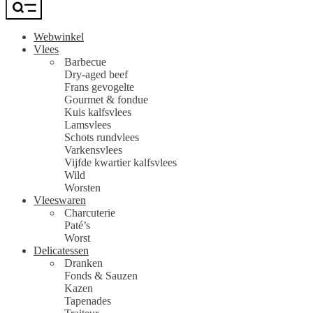
Webwinkel
Vlees
Barbecue
Dry-aged beef
Frans gevogelte
Gourmet & fondue
Kuis kalfsvlees
Lamsvlees
Schots rundvlees
Varkensvlees
Vijfde kwartier kalfsvlees
Wild
Worsten
Vleeswaren
Charcuterie
Paté’s
Worst
Delicatessen
Dranken
Fonds & Sauzen
Kazen
Tapenades