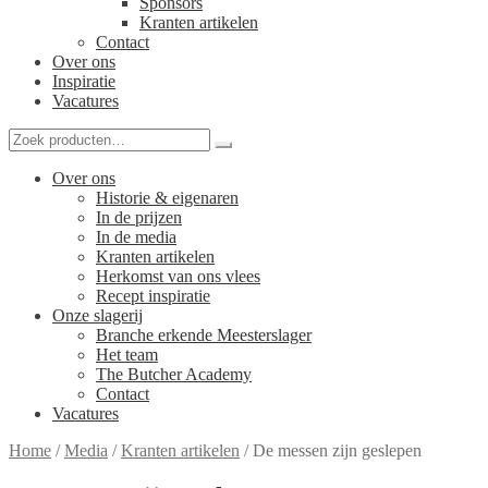
Sponsors
Kranten artikelen
Contact
Over ons
Inspiratie
Vacatures
Over ons
Historie & eigenaren
In de prijzen
In de media
Kranten artikelen
Herkomst van ons vlees
Recept inspiratie
Onze slagerij
Branche erkende Meesterslager
Het team
The Butcher Academy
Contact
Vacatures
Home
/
Media
/
Kranten artikelen
/
De messen zijn geslepen