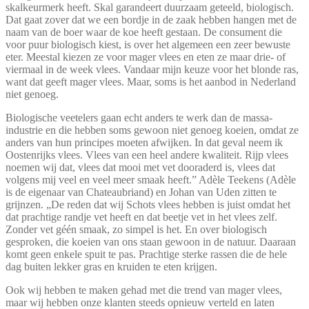
skalkeurmerk heeft. Skal garandeert duurzaam geteeld, biologisch.
Dat gaat zover dat we een bordje in de zaak hebben hangen met de
naam van de boer waar de koe heeft gestaan. De consument die
voor puur biologisch kiest, is over het algemeen een zeer bewuste
eter. Meestal kiezen ze voor mager vlees en eten ze maar drie- of
viermaal in de week vlees. Vandaar mijn keuze voor het blonde ras,
want dat geeft mager vlees. Maar, soms is het aanbod in Nederland
niet genoeg.
Biologische veetelers gaan echt anders te werk dan de massa-
industrie en die hebben soms gewoon niet genoeg koeien, omdat ze
anders van hun principes moeten afwijken. In dat geval neem ik
Oostenrijks vlees. Vlees van een heel andere kwaliteit. Rijp vlees
noemen wij dat, vlees dat mooi met vet dooraderd is, vlees dat
volgens mij veel en veel meer smaak heeft.” Adèle Teekens (Adèle
is de eigenaar van Chateaubriand) en Johan van Uden zitten te
grijnzen. „De reden dat wij Schots vlees hebben is juist omdat het
dat prachtige randje vet heeft en dat beetje vet in het vlees zelf.
Zonder vet géén smaak, zo simpel is het. En over biologisch
gesproken, die koeien van ons staan gewoon in de natuur. Daaraan
komt geen enkele spuit te pas. Prachtige sterke rassen die de hele
dag buiten lekker gras en kruiden te eten krijgen.
Ook wij hebben te maken gehad met die trend van mager vlees,
maar wij hebben onze klanten steeds opnieuw verteld en laten