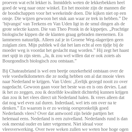
proeven wat echt lekker is. Inmiddels weten de lekkerbekken heel
goed de weg naar onze winkel. En het mooiste zijn de mannen die
de boodschappen voor het weekeinde doen. Die kijken niet op een
onsje. Die wijzen gewoon het stuk aan waar ze trek in hebben.” De
’bijvangst’ van Teekens en Van Uden ligt in de smul dingen als de
grote selectie kazen. Die van Theo Pronk in de kippetjes. „Prachtige
biologische kippen die de klanten graag gebraden meenemen. En
lammeren natuurlijk. Alleen zal je in Groene Weg-slagerijen geen
zuiglam zien. Mijn publiek wil dat het lam echt al een tijdje bij de
moeder weg is voordat het geslacht mag worden.” Hij zegt het haast
met spijt in zijn stem. „Ja, ik zou wel willen dat er ook zoiets als
Bourgondisch biologisch zou ontstaan.”
Bij Chateaubriand is wel een beetje onzekerheid ontstaan over de
vele voedselkilometers die ze nodig hebben om al dat mooie vlees
naar Nederland te krijgen. Van Uden: „Eerlijk gezegd nooit zo over
nagedacht. Gewoon gaan voor het beste was en is ons devies. Laat
ik het zo zeggen, zou ik dezelfde kwaliteit dichterbij kunnen krijgen
dan zou ik het vlees direct uit Nederland halen. Ik vrees alleen dat
dat nog wel even zal duren. Inderdaad, wel iets om over na te
denken.” En waarom is er zo weinig oorspronkelijk goed
Nederlands vlees? Over dat antwoord zijn beide partijen het
helemaal eens. Nederland is een zuivelland. Nederlands rund is dan
ook meestal ouder en later vetgemest. Niet ideaal voor
vleesverwerking. Over twee weken zullen we weten hoe hoge ogen