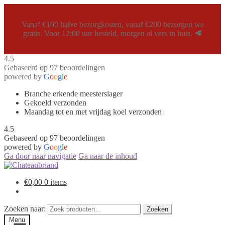
Vanaf €100 halve bezorgkosten, vanaf €200 bezorgen we
gratis. Voor 12:00 uur besteld, morgen al vers in huis. 🥩
4.5
Gebaseerd op 97 beoordelingen
powered by
G
o
o
g
l
e
Branche erkende meesterslager
Gekoeld verzonden
Maandag tot en met vrijdag koel verzonden
4.5
Gebaseerd op 97 beoordelingen
powered by
G
o
o
g
l
e
Ga door naar navigatie
Ga naar de inhoud
€
0,00
0 items
Zoeken naar:
Zoeken
Menu